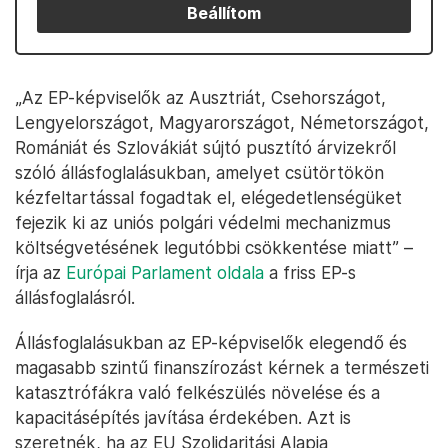
Beállítom
„Az EP-képviselők az Ausztriát, Csehországot,
Lengyelországot, Magyarországot, Németországot,
Romániát és Szlovákiát sújtó pusztító árvizekről
szóló állásfoglalásukban, amelyet csütörtökön
kézfeltartással fogadtak el, elégedetlenségüket
fejezik ki az uniós polgári védelmi mechanizmus
költségvetésének legutóbbi csökkentése miatt” –
írja az
Európai Parlament oldala
a friss EP-s
állásfoglalásról.
Állásfoglalásukban az EP-képviselők elegendő és
magasabb szintű finanszírozást kérnek a természeti
katasztrófákra való felkészülés növelése és a
kapacitásépítés javítása érdekében. Azt is
szeretnék, ha az EU Szolidaritási Alapja