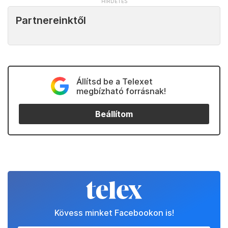
Partnereinktől
Állítsd be a Telexet
megbízható forrásnak!
Beállítom
Kövess minket Facebookon is!