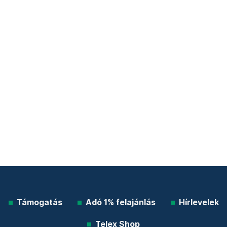
Támogatás
Adó 1% felajánlás
Hírlevelek
Telex Shop