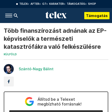
TELEX
AFTER
G7
KARAKTER
TÁMOGATÁS
SHOP
Támogatás
Több finanszírozást adnának az EP-
képviselők a természeti
katasztrófákra való felkészülésre
KÜLFÖLD
Szántó-Nagy Bálint
Állítsd be a Telexet
megbízható forrásnak!