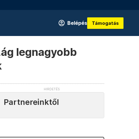
Belépés
Támogatás
szág legnagyobb
k
Partnereinktől