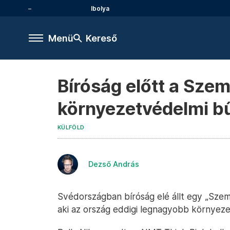
Ibolya
Menü
Kereső
Bíróság előtt a Sze
környezetvédelmi b
KÜLFÖLD
Dezső András
Svédországban bíróság elé állt egy „Szem
aki az ország eddigi legnagyobb környeze