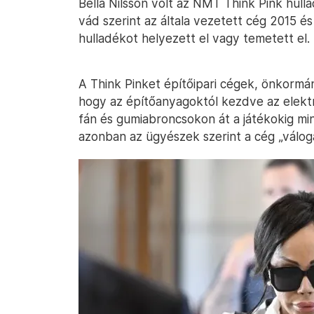
Bella Nilsson volt az NMT Think Pink hulla
vád szerint az általa vezetett cég 2015 é
hulladékot helyezett el vagy temetett el.
A Think Pinket építőipari cégek, önkorm
hogy az építőanyagoktól kezdve az elekt
fán és gumiabroncsokon át a játékokig mi
azonban az ügyészek szerint a cég „váloga