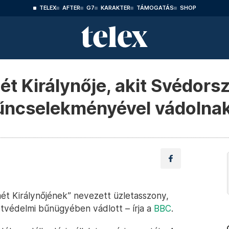
TELEX
AFTER
G7
KARAKTER
TÁMOGATÁS
SHOP
mét Királynője, akit Svédor
űncselekményével vádolna
ét Királynőjének” nevezett üzletasszony,
tvédelmi bűnügyében vádlott – írja a
BBC
.