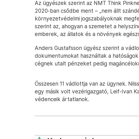
Az ügyészek szerint az NMT Think Pinknek
2020-ban csődbe ment – „nem állt szándé
környezetvédelmi jogszabályoknak megfele
szerint az, ahogyan a szemetet a helyszí
emberek, az állatok és a növények egészs
Anders Gustafsson ügyész szerint a vádlot
dokumentumokat használtak a hatóságok
cégnek utalt pénzeket pedig magáncélokra
Összesen 11 vádlottja van az ügynek. Nils
egy másik volt vezérigazgató, Leif-Ivan Ka
védenceik ártatlanok.