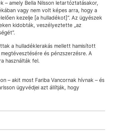
 – amely Bella Nilsson letartóztatásakor,
kában vagy nem volt képes arra, hogy a
lően kezelje [a hulladékot]”. Az ügyészek
neken kidobták, veszélyeztette „az
égét”.
tak a hulladéklerakás mellett hamisított
 megtévesztésére és pénzszerzésre. A
 használták fel.
son – akit most Fariba Vancornak hívnak – és
rlsson ügyvédjei azt állítják, hogy