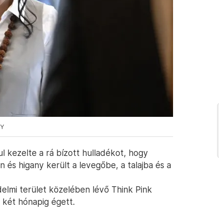
CY
ul kezelte a rá bízott hulladékot, hogy
 és higany került a levegőbe, a talajba és a
elmi terület közelében lévő Think Pink
 két hónapig égett.