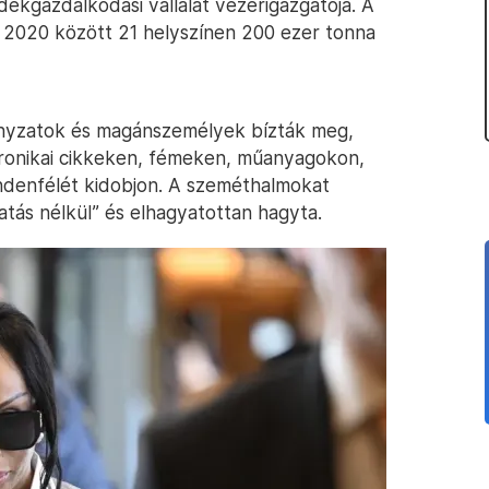
dékgazdálkodási vállalat vezérigazgatója. A
s 2020 között 21 helyszínen 200 ezer tonna
ányzatok és magánszemélyek bízták meg,
ronikai cikkeken, fémeken, műanyagokon,
ndenfélét kidobjon. A szeméthalmokat
tás nélkül” és elhagyatottan hagyta.