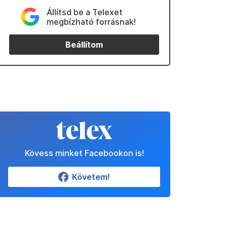
Állítsd be a Telexet
megbízható forrásnak!
Beállítom
Kövess minket Facebookon is!
Követem!