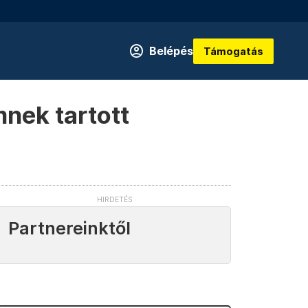
Belépés
Támogatás
mnek tartott
Partnereinktől