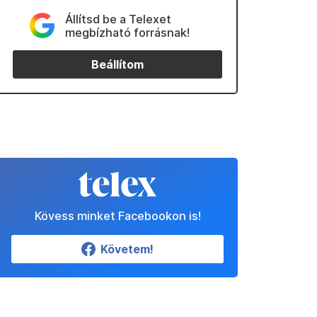
Állítsd be a Telexet
megbízható forrásnak!
Beállítom
Kövess minket Facebookon is!
Követem!