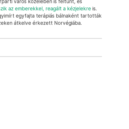
arti város közelében is feltűnt, és
szik az emberekkel, reagált a kézjelekre
is.
gyimírt egyfajta terápiás bálnaként tartották
zeken átkelve érkezett Norvégiába.