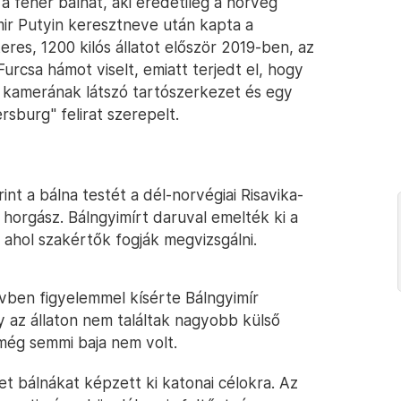
a fehér bálnát, aki eredetileg a norvég
imir Putyin keresztneve után kapta a
eres, 1200 kilós állatot először 2019-ben, az
urcsa hámot viselt, emiatt terjedt el, hogy
 kamerának látszó tartószerkezet és egy
rsburg" felirat szerepelt.
int a bálna testét a dél-norvégiai Risavika-
horgász. Bálngyimírt daruval emelték ki a
, ahol szakértők fogják megvizsgálni.
évben figyelemmel kísérte Bálngyimír
 az állaton nem találtak nagyobb külső
 még semmi baja nem volt.
t bálnákat képzett ki katonai célokra. Az