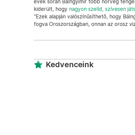
évek során Bálngyimír több norvég tengerp
kiderült, hogy
nagyon szelíd, szívesen ját
"Ezek alapján valószínűsíthető, hogy Báln
fogva Oroszországban, onnan az orosz vi
Kedvenceink