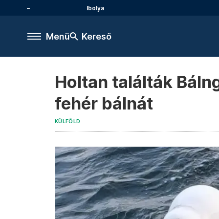
Ibolya
Menü
Kereső
Holtan találták Báln
fehér bálnát
KÜLFÖLD