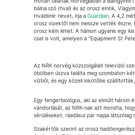
Holtan találták Norvégiában a Bálngyimírt 
bálna szó (hval) és az orosz elnök, Vlagy
Hvaldimir nevet, írja a
Guardian
. A 4,2 mét
orosz vizektől nem messze vették észre. F
orosz kém lehet. A hámon ugyanis egy kis
csat is volt, amelyen a "Equipment St Pete
Az NRK norvég közszolgálati televízió szer
öbölben úszva találta meg szombaton két 
vízből, és egy közeli kikötőbe szállították
Egy tengerbiológus, aki az elmúlt három 
vándorlását, az NRK-nak azt mondta, hogy
sérüléseket, ráadásul pár napja látszólag
Szakértők szerint az orosz haditengerésze