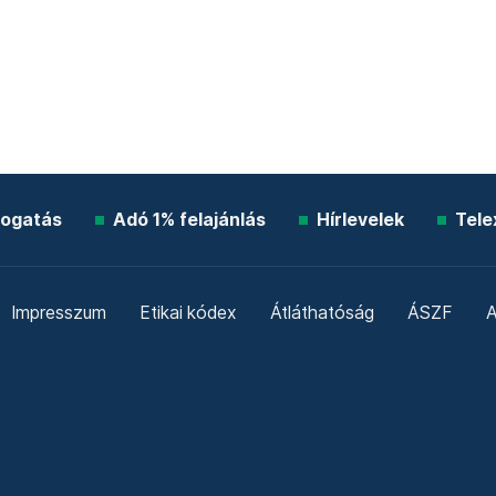
ogatás
Adó 1% felajánlás
Hírlevelek
Tele
Impresszum
Etikai kódex
Átláthatóság
ÁSZF
A
Süti beállítások
Szabályzatok
Kommentelési szabály