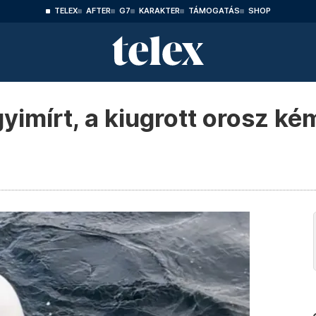
TELEX
AFTER
G7
KARAKTER
TÁMOGATÁS
SHOP
gyimírt, a kiugrott orosz ké