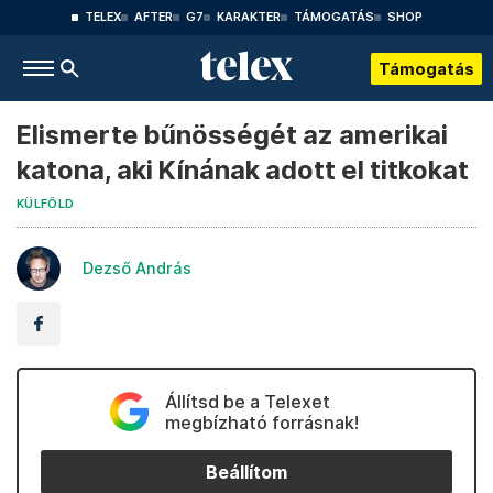
TELEX
AFTER
G7
KARAKTER
TÁMOGATÁS
SHOP
Támogatás
Elismerte bűnösségét az amerikai
katona, aki Kínának adott el titkokat
KÜLFÖLD
Dezső András
Állítsd be a Telexet
megbízható forrásnak!
Beállítom