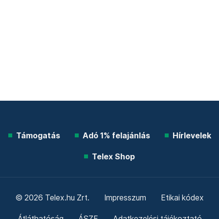
Támogatás
Adó 1% felajánlás
Hírlevelek
Telex Shop
© 2026 Telex.hu Zrt.
Impresszum
Etikai kódex
Átláthatóság
ÁSZF
Adatkezelési tájékoztató