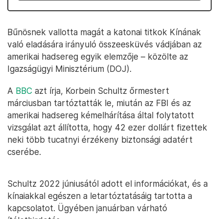
Bűnösnek vallotta magát a katonai titkok Kínának
való eladására irányuló összeesküvés vádjában az
amerikai hadsereg egyik elemzője – közölte az
Igazságügyi Minisztérium (DOJ).
A
BBC
azt írja, Korbein Schultz őrmestert
márciusban tartóztatták le, miután az FBI és az
amerikai hadsereg kémelhárítása által folytatott
vizsgálat azt állította, hogy 42 ezer dollárt fizettek
neki több tucatnyi érzékeny biztonsági adatért
cserébe.
Schultz 2022 júniusától adott el információkat, és a
kínaiakkal egészen a letartóztatásáig tartotta a
kapcsolatot. Ügyében januárban várható