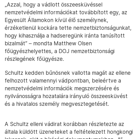
„Azzal, hogy a vádlott összeesküvéssel
nemzetvédelmi információkat továbbított egy, az
Egyesült Államokon kívül élő személynek,
érzéketlenül kockára tette nemzetbiztonságunkat,
hogy kihasználja a hadseregünk iránta tanúsított
bizalmát” – mondta Matthew Olsen
főügyészhelyettes, a DOJ nemzetbiztonsági
részlegének főügyésze.
Schultz kedden bűnösnek vallotta magát az ellene
felhozott valamennyi vádpontban, beleértve a
nemzetvédelmi információk megszerzésére és
nyilvánosságra hozatalára irányuló összeesküvést
és a hivatalos személy megvesztegetését.
A Schultz elleni vádirat korábban részletezte az
általa küldött üzeneteket a feltételezett hongkongi