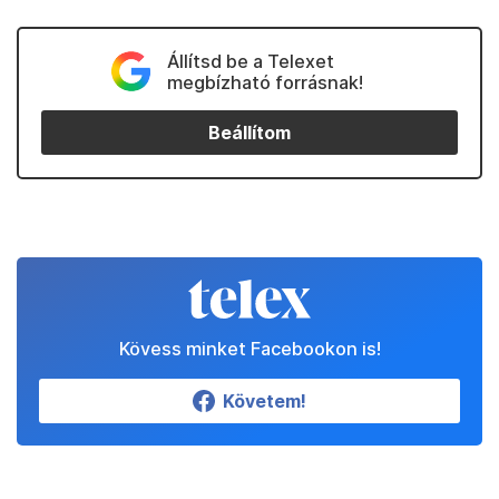
Állítsd be a Telexet
megbízható forrásnak!
Beállítom
Kövess minket Facebookon is!
Követem!