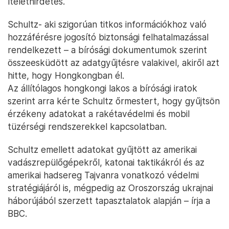
ítélethirdetés.
Schultz- aki szigorúan titkos információkhoz való
hozzáférésre jogosító biztonsági felhatalmazással
rendelkezett – a bírósági dokumentumok szerint
összeesküdött az adatgyűjtésre valakivel, akiről azt
hitte, hogy Hongkongban él.
Az állítólagos hongkongi lakos a bírósági iratok
szerint arra kérte Schultz őrmestert, hogy gyűjtsön
érzékeny adatokat a rakétavédelmi és mobil
tüzérségi rendszerekkel kapcsolatban.
Schultz emellett adatokat gyűjtött az amerikai
vadászrepülőgépekről, katonai taktikákról és az
amerikai hadsereg Tajvanra vonatkozó védelmi
stratégiájáról is, mégpedig az Oroszország ukrajnai
háborújából szerzett tapasztalatok alapján – írja a
BBC.