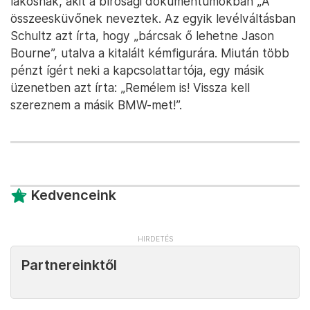
lakosnak, akit a bírósági dokumentumokban „A”
összeesküvőnek neveztek. Az egyik levélváltásban
Schultz azt írta, hogy „bárcsak ő lehetne Jason
Bourne”, utalva a kitalált kémfigurára. Miután több
pénzt ígért neki a kapcsolattartója, egy másik
üzenetben azt írta: „Remélem is! Vissza kell
szereznem a másik BMW-met!”.
Kedvenceink
Partnereinktől