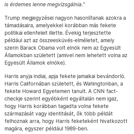
is érdemes lenne megvizsgálnia.”
Trump megjegyzései nagyon hasonlítanak azokra a
támadásaira, amelyekkel korábban más fekete
politikai ellenfeleit illette. Évekig terjesztette
például azt az összeesküvés-elméletet, amely
szerin Barack Obama volt elnök nem az Egyesült
Államokban született (amivel nem lehetett volna az
Egyesült Államok elnöke).
Harris anyja indiai, apja fekete jamaikai bevándorló.
Harris Californában született, és Wahingtonban, a
fekete Howard Egyetemen tanult. A CNN fact-
checkje szerint egyébként egyáltalán nem igaz,
hogy Harris korábban tagadta volna fekete
származását vagy identitását, ők több példát
felhoznak arra, hogy Harris feketeként hivatkozott
magára, egyszer például 1989-ben.