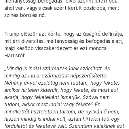
méltányosság-befogadás” elvei szerint jutott oda,
ahol van, vagyis csak azért került pozícióba, mert
színes bőrű és nő.
Trump először azt kérte, hogy az újságíró definiálja,
mit ért diverzitás, méltányosság és befogadás alatt,
majd később visszakérdezett és ezt mondta
Harrisről:
„Mindig is indiai származásúnak számított, és
mindig az indiai származást népszerűsítette.
Néhány évvel ezelőttig nem tudtam, hogy fekete,
amikor hirtelen kiderült, hogy fekete, és most azt
akarja, hogy feketeként ismerjük. Szóval nem
tudom, akkor most indiai vagy fekete? Én
mindkettőt tiszteletben tartom, de nyilván ő nem,
hiszen mindig is indiai volt, aztán hirtelen tett egy
fordulatot és feketévé vált. Szerintem valakinek ezt