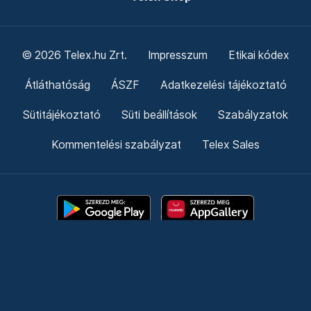
© 2026 Telex.hu Zrt.
Impresszum
Etikai kódex
Átláthatóság
ÁSZF
Adatkezelési tájékoztató
Sütitájékoztató
Süti beállítások
Szabályzatok
Kommentelési szabályzat
Telex Sales