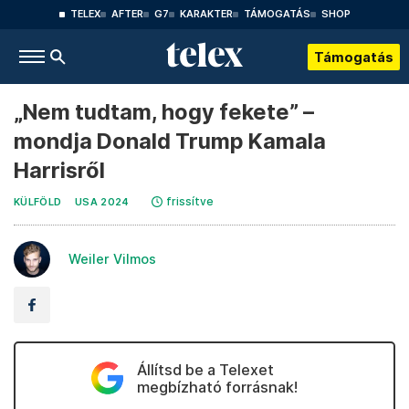
TELEX
AFTER
G7
KARAKTER
TÁMOGATÁS
SHOP
Támogatás
„Nem tudtam, hogy fekete” –
mondja Donald Trump Kamala
Harrisről
frissítve
KÜLFÖLD
USA 2024
Weiler Vilmos
Állítsd be a Telexet
megbízható forrásnak!