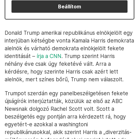
Beállítom
Donald Trump amerikai republikánus elnökjelölt egy
interjúban kétségbe vonta Kamala Harris demokrata
alelnök és várható demokrata elnökjelölt fekete
identitását –
írja a CNN
. Trump szerint Harris
néhány éve csak úgy feketévé vált. Arra a
kérdésre, hogy szerinte Harris csak azért lett
alelnök, mert színes bőrű, Trump nem válaszolt.
Trumpot szerdán egy panelbeszélgetésen fekete
újságírók interjúztatták, közülük az első az ABC
Newsnak dolgozó Rachel Scott volt. Scott a
beszélgetés egy pontján arra kérdezett rá, hogy
egyetért-e azokkal a washingtoni
republikánusokkal, akik szerint Harris a „diverzitás-