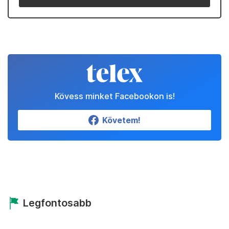
Kövess minket Facebookon is!
Követem!
Legfontosabb