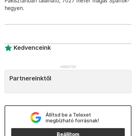
Pakisztánban található, 7027 méter magas Spantik-
hegyen.
Kedvenceink
Partnereinktől
Állítsd be a Telexet
megbízható forrásnak!
Beállítom