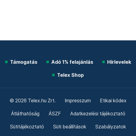
Támogatás
Adó 1% felajánlás
Hírlevelek
Telex Shop
© 2026 Telex.hu Zrt.
Impresszum
Etikai kódex
Átláthatóság
ÁSZF
Adatkezelési tájékoztató
Sütitájékoztató
Süti beállítások
Szabályzatok