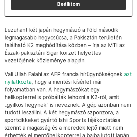
Beállítom
Lezuhant két japán hegymászó a Föld második
legmagasabb hegycsúcsa, a Pakisztán területén
található K2 meghódítása közben – írja az MTI az
Észak-pakisztáni Sigar körzet helyettes
vezetőjének közleménye alapján.
Vali Ullah Falahi az AFP francia hírügynökségnek
azt
nyilatkozta
, hogy a mentési kísérlet már
folyamatban van. A hegymászókat egy
helikopterrel is próbálták lehozni a K2-ről, amit
„gyilkos hegynek” is neveznek. A gép azonban nem
tudott leszállni. A két hegymászó szponzora, a
sportcikkeket gyártó Ishii Sports tájékoztatása
szerint a magasság és a meredek lejtő miatt nem
érhették el mentőhelikopterrel a bajba jutott japán