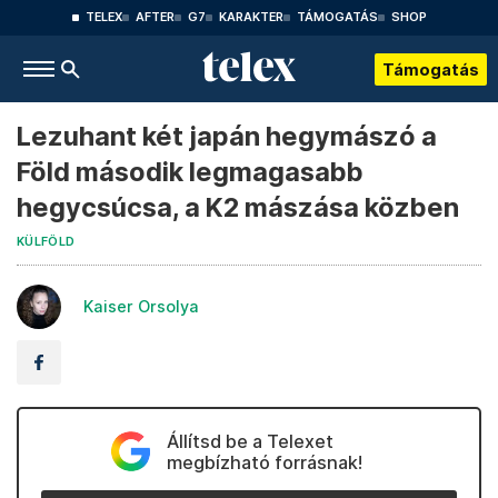
TELEX
AFTER
G7
KARAKTER
TÁMOGATÁS
SHOP
Támogatás
Lezuhant két japán hegymászó a
Föld második legmagasabb
hegycsúcsa, a K2 mászása közben
KÜLFÖLD
Kaiser Orsolya
Állítsd be a Telexet
megbízható forrásnak!