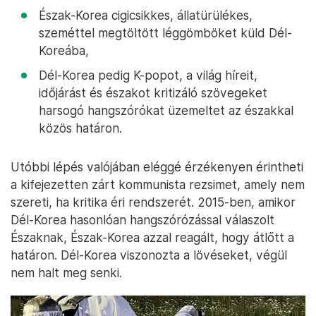
Észak-Korea cigicsikkes, állatürülékes,
szeméttel megtöltött léggömböket küld Dél-
Koreába,
Dél-Korea pedig K-popot, a világ híreit,
időjárást és északot kritizáló szövegeket
harsogó hangszórókat üzemeltet az északkal
közös határon.
Utóbbi lépés valójában eléggé érzékenyen érintheti
a kifejezetten zárt kommunista rezsimet, amely nem
szereti, ha kritika éri rendszerét. 2015-ben, amikor
Dél-Korea hasonlóan hangszórózással válaszolt
Északnak, Észak-Korea azzal reagált, hogy átlőtt a
határon. Dél-Korea viszonozta a lövéseket, végül
nem halt meg senki.