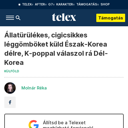
TELEX
AFTER
G7
KARAKTER
TÁMOGATÁS
SHOP
Támogatás
Állatürülékes, cigicsikkes
léggömböket küld Észak-Korea
délre, K-poppal válaszol rá Dél-
Korea
KÜLFÖLD
Molnár Réka
Állítsd be a Telexet