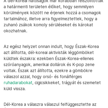
A dél-koreai hatóságok már korábban felszólították
a határmenti területen élőket, hogy semmilyen
körülmények között ne érjenek hozzá a csomagok
tartalmához, illetve arra figyelmeztettek, hogy a
zuhanó zsákok komoly sérüléseket és károkat
okozhatnak.
Az egész helyzet onnan indult, hogy Észak-Korea
azt állította, dél-koreai aktivisták léggömböket
küldtek északra: ezekben Észak-Korea-ellenes
szóróanyagok, amerikai dollárok és K-pop zene
voltak. Észak azt állította, ezekre a gömbökre
válaszol azzal, hogy orsó- és fonálférges
ruhadarabokat
, cigicsikkeket, trágyát és szemetet
küld vissza.
Dél-Korea a válaszra válaszul felfüggesztette az