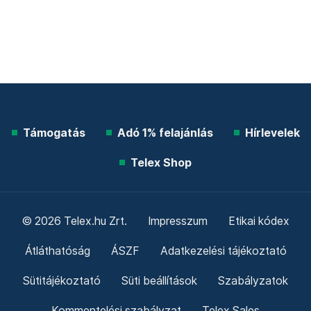
Támogatás
Adó 1% felajánlás
Hírlevelek
Telex Shop
© 2026 Telex.hu Zrt.
Impresszum
Etikai kódex
Átláthatóság
ÁSZF
Adatkezelési tájékoztató
Sütitájékoztató
Süti beállítások
Szabályzatok
Kommentelési szabályzat
Telex Sales