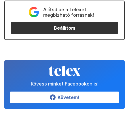
Állítsd be a Telexet
megbízható forrásnak!
Beállítom
Kövess minket Facebookon is!
Követem!