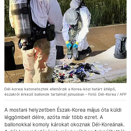
Dél-koreai katonatisztek ellenőrzik a Korea-közi határt átlépő,
északról érkező ballonok tartalmát júniusban – Fotó: Dél-Korea / AFP
A mostani helyzetben Észak-Korea május óta küldi
léggömbeit délre, azóta már több ezret. A
ballonokkal komoly károkat okoznak Dél-Koreának.