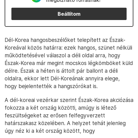
megbízható forrásnak!
Beállítom
Dél-Korea hangosbeszélőket telepített az Észak-
Koreával közös határra: ezek hangos, szünet nélküli
működtetésével válaszol a déli oldal arra, hogy
Észak-Korea már megint mocskos légkömböket küld
délre. Észak a héten is áttolt pár ballont a déli
oldalra, ekkor lett Dél-Koreának annyira elege,
hogy bejelentették a hangszórókat is.
A dél-koreai vezérkar szerint Észak-Korea akciózása
fokozza a két ország közötti, amúgy is létező
feszültségeket az erősen felfegyverzett
határszakasz közelében. A helyzet tehát jelenleg
úgy néz ki a két ország között, hogy