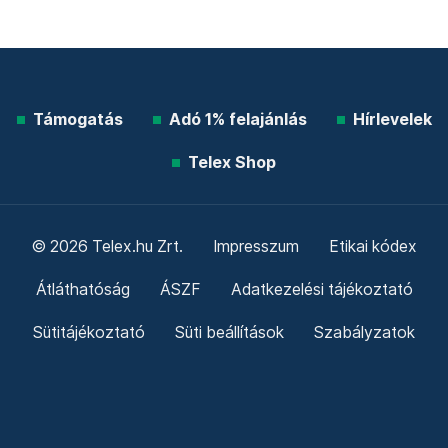
Támogatás
Adó 1% felajánlás
Hírlevelek
Telex Shop
© 2026 Telex.hu Zrt.
Impresszum
Etikai kódex
Átláthatóság
ÁSZF
Adatkezelési tájékoztató
Sütitájékoztató
Süti beállítások
Szabályzatok
Kommentelési szabályzat
Telex Sales