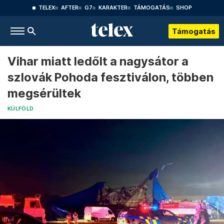
TELEX
AFTER
G7
KARAKTER
TÁMOGATÁS
SHOP
Támogatás
Vihar miatt ledőlt a nagysátor a
szlovák Pohoda fesztiválon, többen
megsérültek
KÜLFÖLD