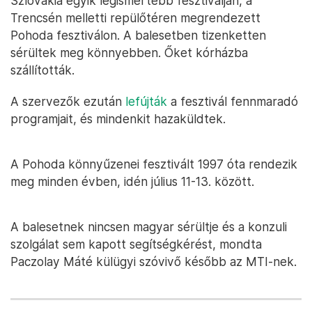
Szlovákia egyik legismertebb fesztiválján, a
Trencsén melletti repülőtéren megrendezett
Pohoda fesztiválon. A balesetben tizenketten
sérültek meg könnyebben. Őket kórházba
szállították.
A szervezők ezután
lefújták
a fesztivál fennmaradó
programjait, és mindenkit hazaküldtek.
A Pohoda könnyűzenei fesztivált 1997 óta rendezik
meg minden évben, idén július 11-13. között.
A balesetnek nincsen magyar sérültje és a konzuli
szolgálat sem kapott segítségkérést, mondta
Paczolay Máté külügyi szóvivő később az MTI-nek.