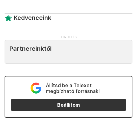
Kedvenceink
Partnereinktől
Állítsd be a Telexet
megbízható forrásnak!
Beállítom