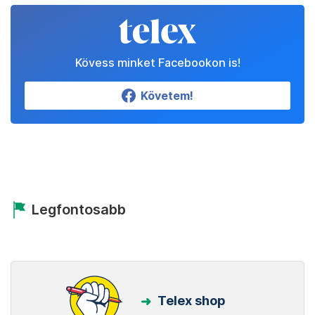
Kövess minket Facebookon is!
Követem!
Legfontosabb
Telex shop