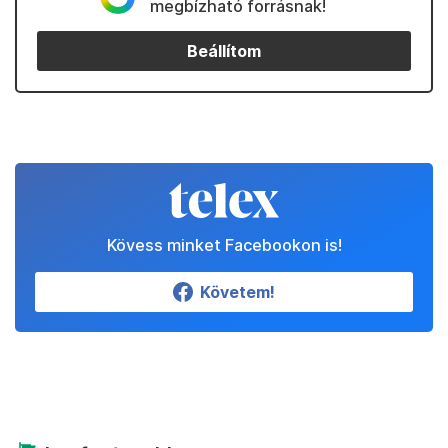
megbízható forrásnak!
Beállítom
Kövess minket Facebookon is!
Követem!