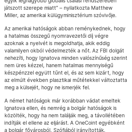
egyik legnagyobb globális csalási rendszerében
játszott szerepe miatt” – nyilatkozta Matthew
Miller, az amerikai külügyminisztérium szóvivője.
Az amerikai hatóságok abban reménykednek, hogy
a hatalmas összegű nyomravezetői díj végre
azoknak a nyelvét is megoldhatja, akik eddig
valamilyen okból védelmezték a nőt. Az FBI dolgát
nehezíti, hogy Ignatova minden valószínűség szerint
nem üres kézzel, hanem hatalmas mennyiségű
készpénzzel együtt tűnt el, és az sem kizárt, hogy
az elmúlt években plasztikai műtétekkel változtatta
meg a külsejét, hogy ne ismerjék fel.
A német hatóságok már korábban vádat emeltek
Ignatova ellen, és nemrég a bolgár hatóságok is
közölték, hogy ha nem találják meg, a távollétében
indítják el ellene az eljárást. A OneCoint egyébként
a bolgár fővárosból, Szófiából irányították.