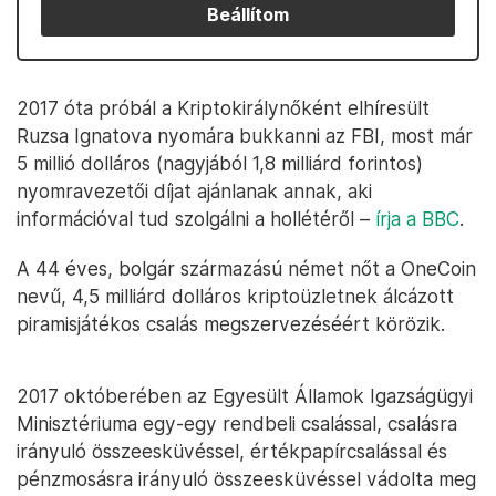
Beállítom
2017 óta próbál a Kriptokirálynőként elhíresült
Ruzsa Ignatova nyomára bukkanni az FBI, most már
5 millió dolláros (nagyjából 1,8 milliárd forintos)
nyomravezetői díjat ajánlanak annak, aki
információval tud szolgálni a hollétéről –
írja a BBC
.
A 44 éves, bolgár származású német nőt a OneCoin
nevű, 4,5 milliárd dolláros kriptoüzletnek álcázott
piramisjátékos csalás megszervezéséért körözik.
2017 októberében az Egyesült Államok Igazságügyi
Minisztériuma egy-egy rendbeli csalással, csalásra
irányuló összeesküvéssel, értékpapírcsalással és
pénzmosásra irányuló összeesküvéssel vádolta meg