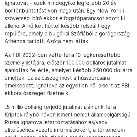
Ignatovát – ezek mindegyike legfeljebb 20 év
börtönbüntetést von maga után. Egy New York-i
szövetségi bíró ekkor elfogatóparancsot adott ki
ellene. A nő két héttel később felszállt egy
repülőre, amely a bulgáriai Szófiából a görögországi
Athénba tartott. Azóta nem látták.
Az FBI 2022-ben vette fel a 10 legkeresettebb
személy listájára, először 100 000 dolláros jutalmat
ajánlottak fel érte, amelyet később 250 000 dollárra
emeltek. Ez az összeg most a hússzorosára
emelkedett, Ignatova az egyetlen nő, akiért az FBI
ekkora összeget fizetne ki.
„5 millió dollárig terjedő jutalmat ajánlunk fel a
Kriptokirálynő néven ismert német állampolgárságú
Ruzsa Ignatova letartóztatásához és/vagy
elítéléséhez vezető információkért, a történelem