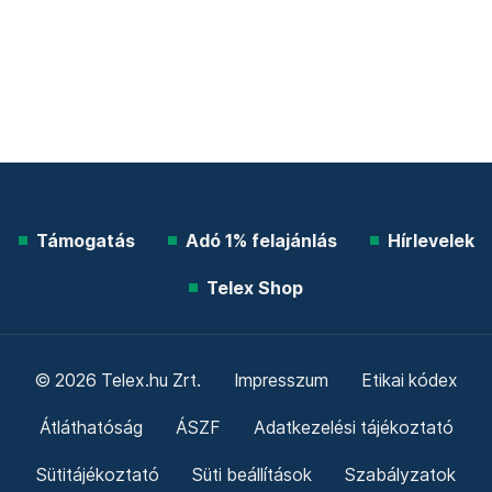
Támogatás
Adó 1% felajánlás
Hírlevelek
Telex Shop
© 2026 Telex.hu Zrt.
Impresszum
Etikai kódex
Átláthatóság
ÁSZF
Adatkezelési tájékoztató
Sütitájékoztató
Süti beállítások
Szabályzatok