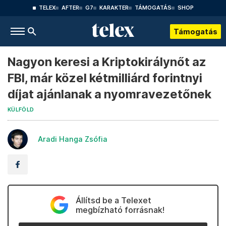
TELEX
AFTER
G7
KARAKTER
TÁMOGATÁS
SHOP
Támogatás
Nagyon keresi a Kriptokirálynőt az
FBI, már közel kétmilliárd forintnyi
díjat ajánlanak a nyomravezetőnek
KÜLFÖLD
Aradi Hanga Zsófia
Állítsd be a Telexet
megbízható forrásnak!