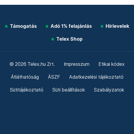
Támogatás
Adó 1% felajánlás
Hírlevelek
Telex Shop
© 2026 Telex.hu Zrt.
Impresszum
Etikai kódex
Átláthatóság
ÁSZF
Adatkezelési tájékoztató
Sütitájékoztató
Süti beállítások
Szabályzatok
Kommentelési szabályzat
Telex Sales