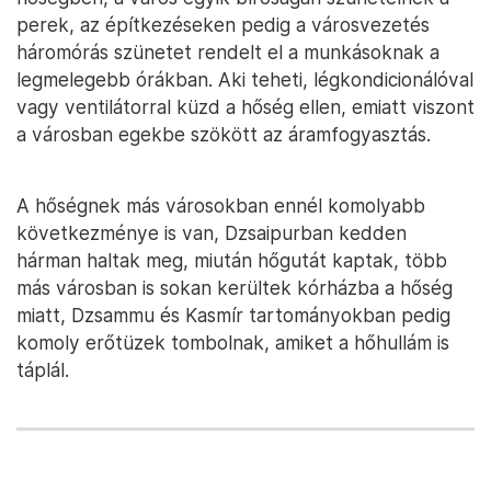
perek, az építkezéseken pedig a városvezetés
háromórás szünetet rendelt el a munkásoknak a
legmelegebb órákban. Aki teheti, légkondicionálóval
vagy ventilátorral küzd a hőség ellen, emiatt viszont
a városban egekbe szökött az áramfogyasztás.
A hőségnek más városokban ennél komolyabb
következménye is van, Dzsaipurban kedden
hárman haltak meg, miután hőgutát kaptak, több
más városban is sokan kerültek kórházba a hőség
miatt, Dzsammu és Kasmír tartományokban pedig
komoly erőtüzek tombolnak, amiket a hőhullám is
táplál.