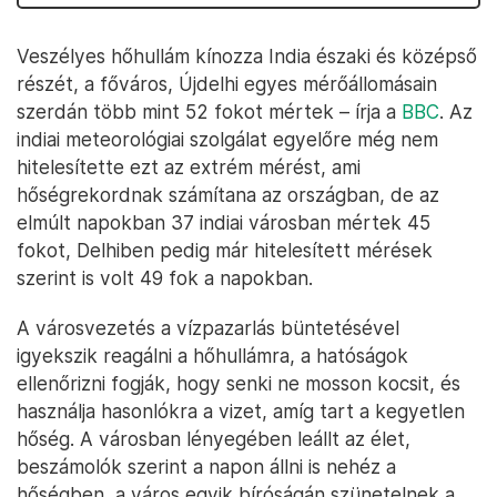
Veszélyes hőhullám kínozza India északi és középső
részét, a főváros, Újdelhi egyes mérőállomásain
szerdán több mint 52 fokot mértek – írja a
BBC
. Az
indiai meteorológiai szolgálat egyelőre még nem
hitelesítette ezt az extrém mérést, ami
hőségrekordnak számítana az országban, de az
elmúlt napokban 37 indiai városban mértek 45
fokot, Delhiben pedig már hitelesített mérések
szerint is volt 49 fok a napokban.
A városvezetés a vízpazarlás büntetésével
igyekszik reagálni a hőhullámra, a hatóságok
ellenőrizni fogják, hogy senki ne mosson kocsit, és
használja hasonlókra a vizet, amíg tart a kegyetlen
hőség. A városban lényegében leállt az élet,
beszámolók szerint a napon állni is nehéz a
hőségben, a város egyik bíróságán szünetelnek a