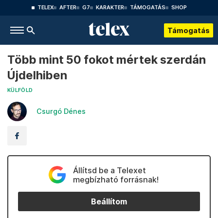
TELEX
AFTER
G7
KARAKTER
TÁMOGATÁS
SHOP
Támogatás
Több mint 50 fokot mértek szerdán
Újdelhiben
KÜLFÖLD
Csurgó Dénes
Állítsd be a Telexet
megbízható forrásnak!
Beállítom