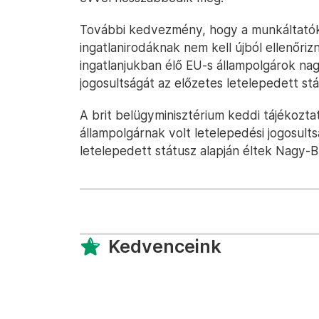
További kedvezmény, hogy a munkáltató
ingatlanirodáknak nem kell újból ellenőrizn
ingatlanjukban élő EU-s állampolgárok nagy
jogosultságát az előzetes letelepedett st
A brit belügyminisztérium keddi tájékozta
állampolgárnak volt letelepedési jogosults
letelepedett státusz alapján éltek Nagy-B
Kedvenceink