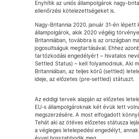
Enyhítik az uniós állampolgárok nagy-brita
ellenőrzési kötelezettségeket is.
Nagy-Britannia 2020. január 31-én lépett 
állampolgárok, akik 2020 végéig törvénye
Britanniában, továbbra is az országban 
jogosultságuk megtartásával. Ehhez azon
tartózkodási engedélyért – hivatalos nev
Settled Status) – kell folyamodniuk. Aki 
Britanniában, az teljes körű (settled) let
ideje, az előzetes (pre-settled) státuszt.
Az eddigi tervek alapján az előzetes letel
EU-s állampolgároknak két évük lett voln
megszerzésére. A most elfogadott könnyí
Tehát aki az ötéves előzetes státusza le
a végleges letelepedési engedélyt, annak a
évvel hosszabbodik meg.