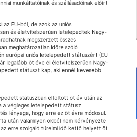
nniai munkáltatóinak és szállásadóinak előírt
ki az EU-ból, de azok az uniós
sen és életvitelszerűen letelepedtek Nagy-
maradhatnak megszerzett összes
ban meghatározatlan időre szóló
én európai uniós letelepedett státuszért (EU
már legalább öt éve él életvitelszerűen Nagy-
elepedett státuszt kap, aki ennél kevesebb
epedett státuszban eltöltött öt év után az
a a végleges letelepedett státusz
tés lényege, hogy erre ez öt évre módosul.
járta után valamilyen okból nem kérvényezte
z erre szolgáló türelmi idő kettő helyett öt