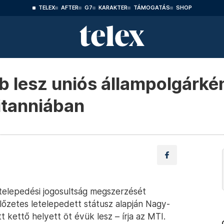
TELEX
AFTER
G7
KARAKTER
TÁMOGATÁS
SHOP
 lesz uniós állampolgárké
itanniában
telepedési jogosultság megszerzését
lőzetes letelepedett státusz alapján Nagy-
t kettő helyett öt évük lesz – írja az MTI.