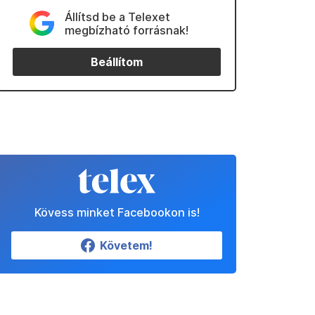
Állítsd be a Telexet
megbízható forrásnak!
Beállítom
Kövess minket Facebookon is!
Követem!