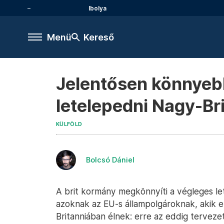
Ibolya
Menü
Kereső
Jelentősen könnyebb
letelepedni Nagy-Br
KÜLFÖLD
Bolcsó Dániel
A brit kormány megkönnyíti a végleges le
azoknak az EU-s állampolgároknak, akik e
Britanniában élnek: erre az eddig tervezet