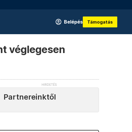
Belépés
Támogatás
nt véglegesen
Partnereinktől