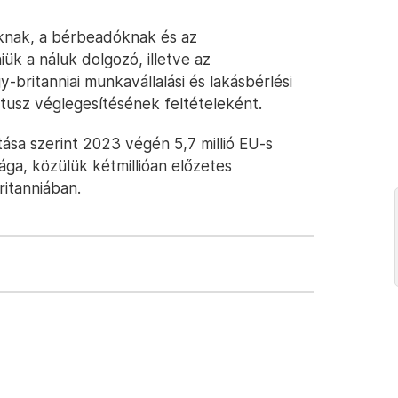
knak, a bérbeadóknak és az
iük a náluk dolgozó, illetve az
-britanniai munkavállalási és lakásbérlési
átusz véglegesítésének feltételeként.
tása szerint 2023 végén 5,7 millió EU-s
ága, közülük kétmillióan előzetes
ritanniában.