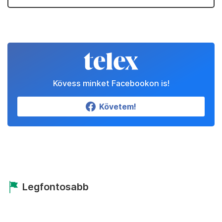
Kövess minket Facebookon is!
Követem!
Legfontosabb