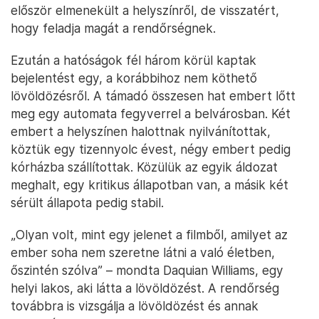
először elmenekült a helyszínről, de visszatért,
hogy feladja magát a rendőrségnek.
Ezután a hatóságok fél három körül kaptak
bejelentést egy, a korábbihoz nem köthető
lövöldözésről. A támadó összesen hat embert lőtt
meg egy automata fegyverrel a belvárosban. Két
embert a helyszínen halottnak nyilvánítottak,
köztük egy tizennyolc évest, négy embert pedig
kórházba szállítottak. Közülük az egyik áldozat
meghalt, egy kritikus állapotban van, a másik két
sérült állapota pedig stabil.
„Olyan volt, mint egy jelenet a filmből, amilyet az
ember soha nem szeretne látni a való életben,
őszintén szólva” – mondta Daquian Williams, egy
helyi lakos, aki látta a lövöldözést. A rendőrség
továbbra is vizsgálja a lövöldözést és annak