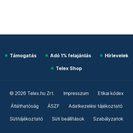
Támogatás
Adó 1% felajánlás
Hírlevelek
Telex Shop
© 2026 Telex.hu Zrt.
Impresszum
Etikai kódex
Átláthatóság
ÁSZF
Adatkezelési tájékoztató
Sütitájékoztató
Süti beállítások
Szabályzatok
Kommentelési szabályzat
Telex Sales