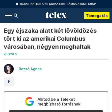
TELEX
AFTER
G7
KARAKTER
TÁMOGATÁS
SHOP
Támogatás
Egy éjszaka alatt két lövöldözés
tört ki az amerikai Columbus
városában, négyen meghaltak
KÜLFÖLD
Bozsó Ágnes
Állítsd be a Telexet
megbízható forrásnak!