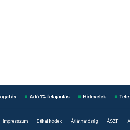
ogatás
Adó 1% felajánlás
Hírlevelek
Tele
Impresszum
Etikai kódex
Átláthatóság
ÁSZF
A