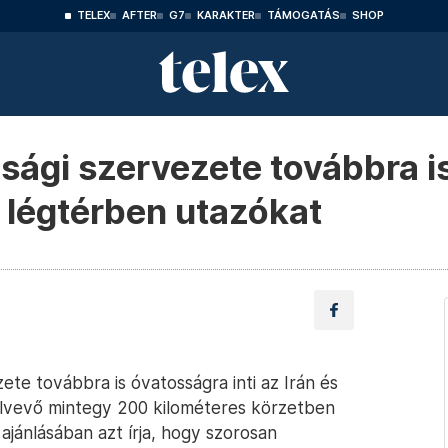
TELEX
AFTER
G7
KARAKTER
TÁMOGATÁS
SHOP
sági szervezete továbbra i
áni légtérben utazókat
ete továbbra is óvatosságra inti az Irán és
rülvevő mintegy 200 kilométeres körzetben
jánlásában azt írja, hogy szorosan