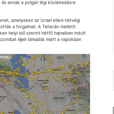
t és annak a polgári légi közlekedésre
reit, amelyeken az Izrael elleni hétvégi
ották a forgalmat. A Teherán melletti
n helyi idő szerint hétfő hajnalban indult
a szombat éjjeli támadás miatt a napokban