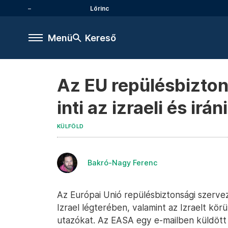
Lőrinc
Menü
Kereső
Az EU repülésbizton
inti az izraeli és ir
KÜLFÖLD
Bakró-Nagy Ferenc
Az Európai Unió repülésbiztonsági szervez
Izrael légterében, valamint az Izraelt kö
utazókat. Az EASA egy e-mailben küldött a