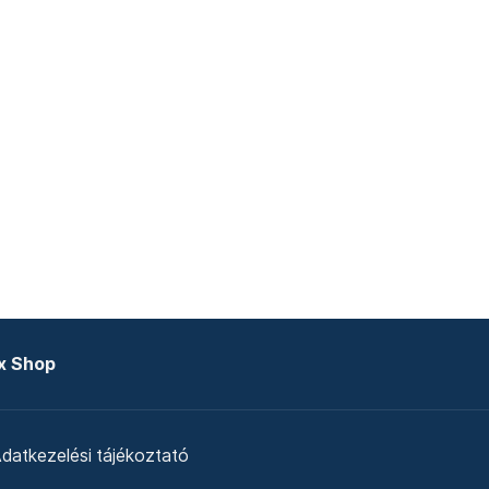
x Shop
datkezelési tájékoztató