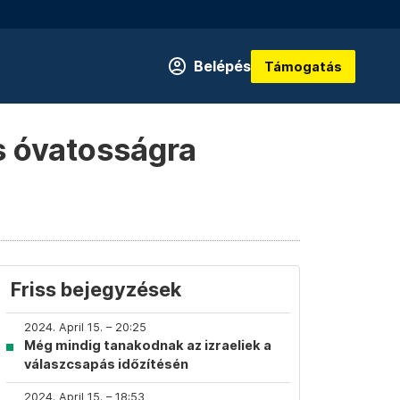
Belépés
Támogatás
s óvatosságra
Friss bejegyzések
2024. April 15. – 20:25
Még mindig tanakodnak az izraeliek a
válaszcsapás időzítésén
2024. April 15. – 18:53