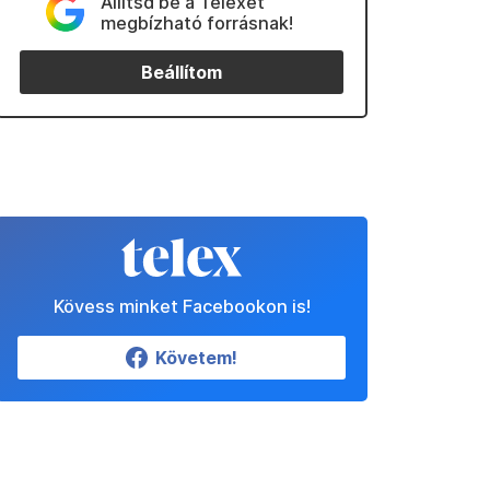
Állítsd be a Telexet
megbízható forrásnak!
Beállítom
Kövess minket Facebookon is!
Követem!