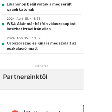
Libanonon belül voltak a megsérült
izraeli katonák
2024. April 15. – 18:38
WSJ: Akár már hétfőn válaszcsapást
intézhet Izrael Irán ellen
2024. April 15. – 13:59
Oroszország és Kína is megszólalt az
eszkaláció miatt
Partnereinktől