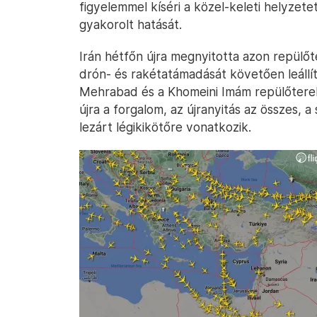
figyelemmel kíséri a közel-keleti helyzete
gyakorolt hatását.
Irán hétfőn újra megnyitotta azon repülőte
drón- és rakétatámadását követően leállít
Mehrabad és a Khomeini Imám repülőtereke
újra a forgalom, az újranyitás az összes, 
lezárt légikikötőre vonatkozik.