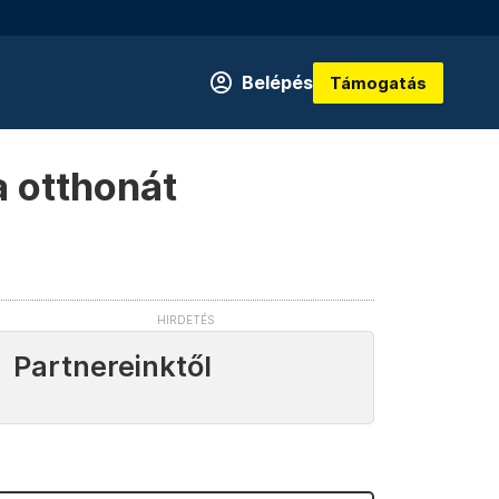
Belépés
Támogatás
a otthonát
Partnereinktől