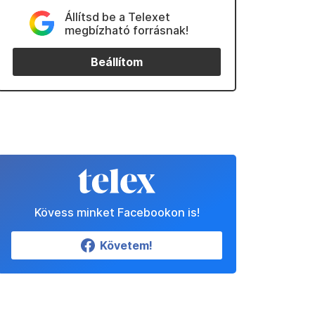
Állítsd be a Telexet
megbízható forrásnak!
Beállítom
Kövess minket Facebookon is!
Követem!