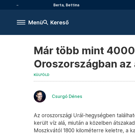
Berta, Bettina
Menü
Kereső
Már több mint 4000 
Oroszországban az 
KÜLFÖLD
Csurgó Dénes
Az oroszországi Urál-hegységben találha
került víz alá, miután a közelben átszaka
Moszkvától 1800 kilométerre keletre, a 