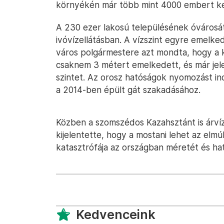
környékén már több mint 4000 embert kel
A 230 ezer lakosú településének óvárosát
ivóvízellátásban. A vízszint egyre emelked
város polgármestere azt mondta, hogy a kö
csaknem 3 métert emelkedett, és már jelen
szintet. Az orosz hatóságok nyomozást in
a 2014-ben épült gát szakadásához.
Közben a szomszédos Kazahsztánt is árvíz
kijelentette, hogy a mostani lehet az elm
katasztrófája az országban méretét és ha
Kedvenceink