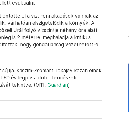
lett evakuálni.
 öntötte el a víz. Fennakadások vannak az
ik, várhatóan elszigetelődik a környék. A
zeli Urál folyó vízszintje néhány óra alatt
leg is 2 méterrel meghaladja a kritikus
dítottak, hogy gondatlanság vezethetett-e
 sújtja. Kaszim-Zsomart Tokajev kazah elnök
últ 80 év legpusztítóbb természeti
tását tekintve. (MTI,
Guardian
)