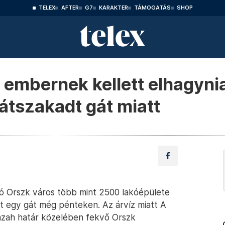
TELEX
AFTER
G7
KARAKTER
TÁMOGATÁS
SHOP
embernek kellett elhagyni
átszakadt gát miatt
tó Orszk város több mint 2500 lakóépülete
dt egy gát még pénteken. Az árvíz miatt A
kazah határ közelében fekvő Orszk