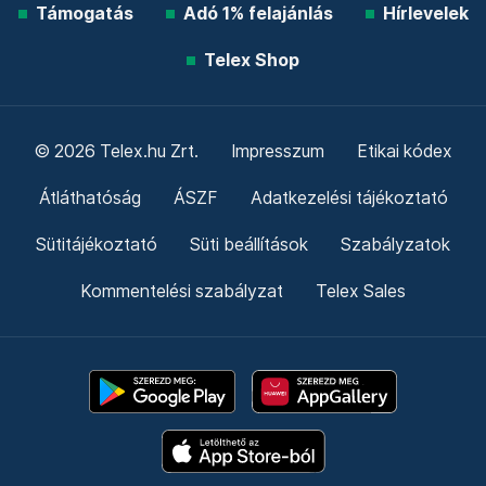
Támogatás
Adó 1% felajánlás
Hírlevelek
Telex Shop
© 2026 Telex.hu Zrt.
Impresszum
Etikai kódex
Átláthatóság
ÁSZF
Adatkezelési tájékoztató
Sütitájékoztató
Süti beállítások
Szabályzatok
Kommentelési szabályzat
Telex Sales