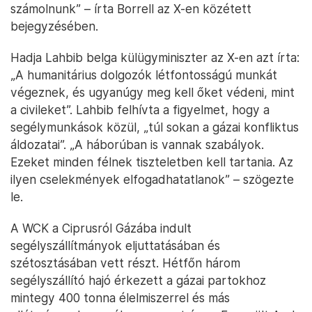
számolnunk” – írta Borrell az X-en közétett
bejegyzésében.
Hadja Lahbib belga külügyminiszter az X-en azt írta:
„A humanitárius dolgozók létfontosságú munkát
végeznek, és ugyanúgy meg kell őket védeni, mint
a civileket”. Lahbib felhívta a figyelmet, hogy a
segélymunkások közül, „túl sokan a gázai konfliktus
áldozatai”. „A háborúban is vannak szabályok.
Ezeket minden félnek tiszteletben kell tartania. Az
ilyen cselekmények elfogadhatatlanok” – szögezte
le.
A WCK a Ciprusról Gázába indult
segélyszállítmányok eljuttatásában és
szétosztásában vett részt. Hétfőn három
segélyszállító hajó érkezett a gázai partokhoz
mintegy 400 tonna élelmiszerrel és más