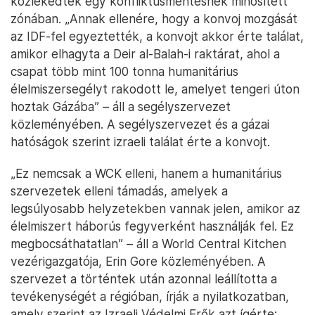
közlekedtek egy konfliktusmentesnek minősített
zónában. „Annak ellenére, hogy a konvoj mozgását
az IDF-fel egyeztették, a konvojt akkor érte találat,
amikor elhagyta a Deir al-Balah-i raktárat, ahol a
csapat több mint 100 tonna humanitárius
élelmiszersegélyt rakodott le, amelyet tengeri úton
hoztak Gázába” – áll a segélyszervezet
közleményében. A segélyszervezet és a gázai
hatóságok szerint izraeli találat érte a konvojt.
„Ez nemcsak a WCK elleni, hanem a humanitárius
szervezetek elleni támadás, amelyek a
legsúlyosabb helyzetekben vannak jelen, amikor az
élelmiszert háborús fegyverként használják fel. Ez
megbocsáthatatlan” – áll a World Central Kitchen
vezérigazgatója, Erin Gore közleményében. A
szervezet a történtek után azonnal leállította a
tevékenységét a régióban, írják a nyilatkozatban,
amely szerint az Izraeli Védelmi Erők azt ígérte: