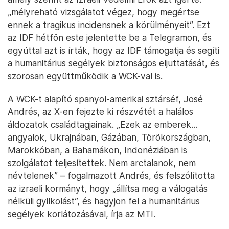
„mélyreható vizsgálatot végez, hogy megértse
ennek a tragikus incidensnek a körülményeit”. Ezt
az IDF hétfőn este jelentette be a Telegramon, és
egyúttal azt is írták, hogy az IDF támogatja és segíti
a humanitárius segélyek biztonságos eljuttatását, és
szorosan együttműködik a WCK-val is.
A WCK-t alapító spanyol-amerikai sztárséf, José
Andrés, az X-en fejezte ki részvétét a halálos
áldozatok családtagjainak. „Ezek az emberek...
angyalok, Ukrajnában, Gázában, Törökországban,
Marokkóban, a Bahamákon, Indonéziában is
szolgálatot teljesítettek. Nem arctalanok, nem
névtelenek” – fogalmazott Andrés, és felszólította
az izraeli kormányt, hogy „állítsa meg a válogatás
nélküli gyilkolást”, és hagyjon fel a humanitárius
segélyek korlátozásával, írja az MTI.