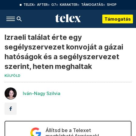
TELEX
AFTER
G7
KARAKTER
TÁMOGATÁS
SHOP
Támogatás
Izraeli találat érte egy
segélyszervezet konvoját a gázai
hatóságok és a segélyszervezet
szerint, heten meghaltak
KÜLFÖLD
Iván-Nagy Szilvia
Állítsd be a Telexet