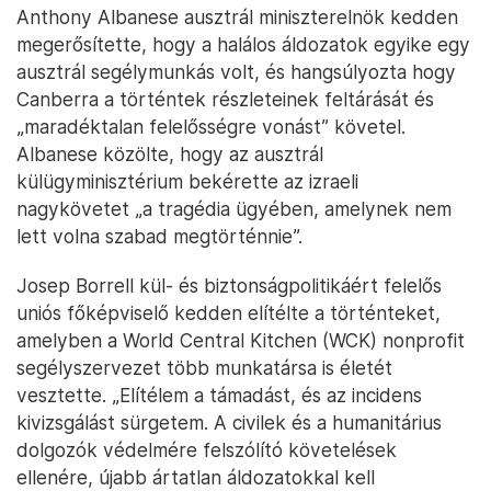
Anthony Albanese ausztrál miniszterelnök kedden
megerősítette, hogy a halálos áldozatok egyike egy
ausztrál segélymunkás volt, és hangsúlyozta hogy
Canberra a történtek részleteinek feltárását és
„maradéktalan felelősségre vonást” követel.
Albanese közölte, hogy az ausztrál
külügyminisztérium bekérette az izraeli
nagykövetet „a tragédia ügyében, amelynek nem
lett volna szabad megtörténnie”.
Josep Borrell kül- és biztonságpolitikáért felelős
uniós főképviselő kedden elítélte a történteket,
amelyben a World Central Kitchen (WCK) nonprofit
segélyszervezet több munkatársa is életét
vesztette. „Elítélem a támadást, és az incidens
kivizsgálást sürgetem. A civilek és a humanitárius
dolgozók védelmére felszólító követelések
ellenére, újabb ártatlan áldozatokkal kell