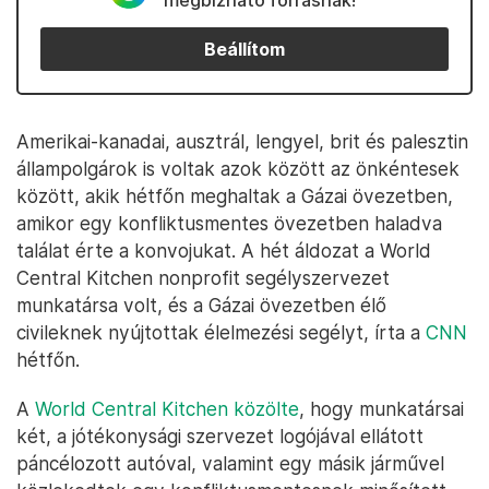
megbízható forrásnak!
Beállítom
Amerikai-kanadai, ausztrál, lengyel, brit és palesztin
állampolgárok is voltak azok között az önkéntesek
között, akik hétfőn meghaltak a Gázai övezetben,
amikor egy konfliktusmentes övezetben haladva
találat érte a konvojukat. A hét áldozat a World
Central Kitchen nonprofit segélyszervezet
munkatársa volt, és a Gázai övezetben élő
civileknek nyújtottak élelmezési segélyt, írta a
CNN
hétfőn.
A
World Central Kitchen közölte
, hogy munkatársai
két, a jótékonysági szervezet logójával ellátott
páncélozott autóval, valamint egy másik járművel