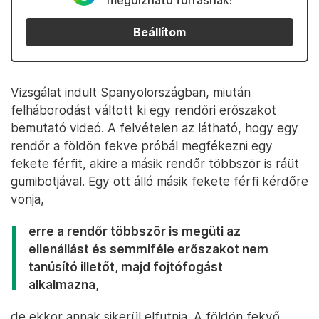
megbízható forrásnak!
Beállítom
Vizsgálat indult Spanyolországban, miután
felháborodást váltott ki egy rendőri erőszakot
bemutató videó. A felvételen az látható, hogy egy
rendőr a földön fekve próbál megfékezni egy
fekete férfit, akire a másik rendőr többször is ráüt
gumibotjával. Egy ott álló másik fekete férfi kérdőre
vonja,
erre a rendőr többször is megüti az
ellenállást és semmiféle erőszakot nem
tanúsító illetőt, majd fojtófogást
alkalmazna,
de ekkor annak sikerül elfutnia. A földön fekvő