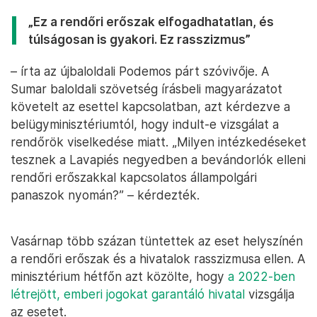
„Ez a rendőri erőszak elfogadhatatlan, és
túlságosan is gyakori. Ez rasszizmus”
– írta az újbaloldali Podemos párt szóvivője. A
Sumar baloldali szövetség írásbeli magyarázatot
követelt az esettel kapcsolatban, azt kérdezve a
belügyminisztériumtól, hogy indult-e vizsgálat a
rendőrök viselkedése miatt. „Milyen intézkedéseket
tesznek a Lavapiés negyedben a bevándorlók elleni
rendőri erőszakkal kapcsolatos állampolgári
panaszok nyomán?” – kérdezték.
Vasárnap több százan tüntettek az eset helyszínén
a rendőri erőszak és a hivatalok rasszizmusa ellen. A
minisztérium hétfőn azt közölte, hogy
a 2022-ben
létrejött, emberi jogokat garantáló hivatal
vizsgálja
az esetet.