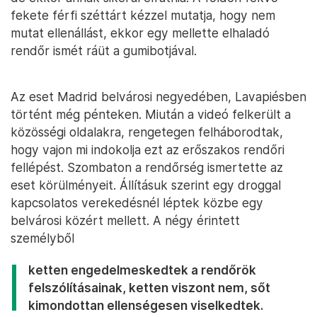
fekete férfi széttárt kézzel mutatja, hogy nem
mutat ellenállást, ekkor egy mellette elhaladó
rendőr ismét ráüt a gumibotjával.
Az eset Madrid belvárosi negyedében, Lavapiésben
történt még pénteken. Miután a videó felkerült a
közösségi oldalakra, rengetegen felháborodtak,
hogy vajon mi indokolja ezt az erőszakos rendőri
fellépést. Szombaton a rendőrség ismertette az
eset körülményeit. Állításuk szerint egy droggal
kapcsolatos verekedésnél léptek közbe egy
belvárosi közért mellett. A négy érintett
személyből
ketten engedelmeskedtek a rendőrök
felszólításainak, ketten viszont nem, sőt
kimondottan ellenségesen viselkedtek.