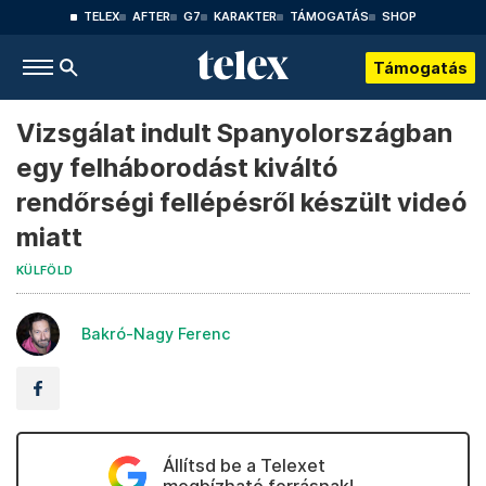
TELEX
AFTER
G7
KARAKTER
TÁMOGATÁS
SHOP
Támogatás
Vizsgálat indult Spanyolországban
egy felháborodást kiváltó
rendőrségi fellépésről készült videó
miatt
KÜLFÖLD
Bakró-Nagy Ferenc
Állítsd be a Telexet