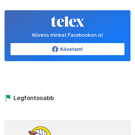
Kövess minket Facebookon is!
Követem!
Legfontosabb