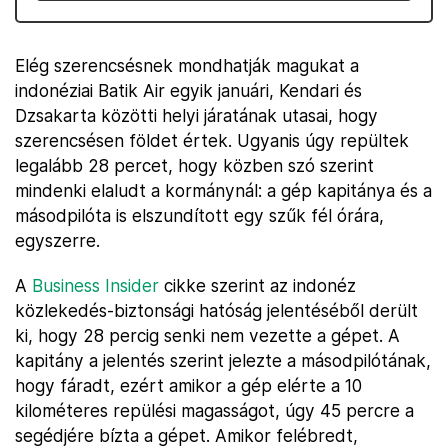
Elég szerencsésnek mondhatják magukat a
indonéziai Batik Air egyik januári, Kendari és
Dzsakarta közötti helyi járatának utasai, hogy
szerencsésen földet értek. Ugyanis úgy repültek
legalább 28 percet, hogy közben szó szerint
mindenki elaludt a kormánynál: a gép kapitánya és a
másodpilóta is elszundított egy szűk fél órára,
egyszerre.
A
Business Insider
cikke szerint az indonéz
közlekedés-biztonsági hatóság jelentéséből derült
ki, hogy 28 percig senki nem vezette a gépet. A
kapitány a jelentés szerint jelezte a másodpilótának,
hogy fáradt, ezért amikor a gép elérte a 10
kilométeres repülési magasságot, úgy 45 percre a
segédjére bízta a gépet. Amikor felébredt,