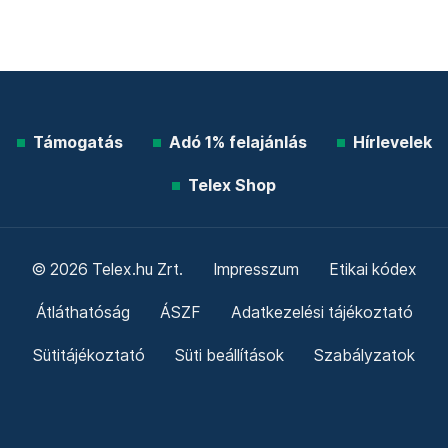
Támogatás
Adó 1% felajánlás
Hírlevelek
Telex Shop
© 2026 Telex.hu Zrt.
Impresszum
Etikai kódex
Átláthatóság
ÁSZF
Adatkezelési tájékoztató
Sütitájékoztató
Süti beállítások
Szabályzatok
Kommentelési szabályzat
Telex Sales