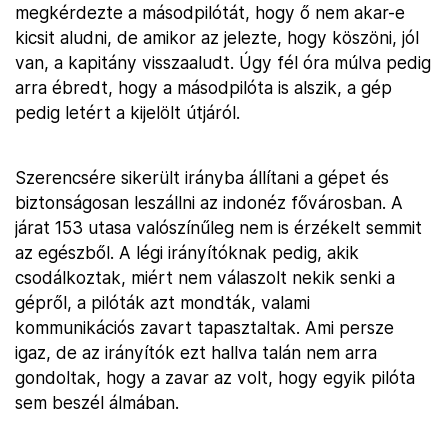
megkérdezte a másodpilótát, hogy ő nem akar-e
kicsit aludni, de amikor az jelezte, hogy köszöni, jól
van, a kapitány visszaaludt. Úgy fél óra múlva pedig
arra ébredt, hogy a másodpilóta is alszik, a gép
pedig letért a kijelölt útjáról.
Szerencsére sikerült irányba állítani a gépet és
biztonságosan leszállni az indonéz fővárosban. A
járat 153 utasa valószínűleg nem is érzékelt semmit
az egészből. A légi irányítóknak pedig, akik
csodálkoztak, miért nem válaszolt nekik senki a
gépről, a pilóták azt mondták, valami
kommunikációs zavart tapasztaltak. Ami persze
igaz, de az irányítók ezt hallva talán nem arra
gondoltak, hogy a zavar az volt, hogy egyik pilóta
sem beszél álmában.