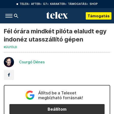
TELEX
AFTER
G7
KARAKTER
TÁMOGATÁS
SHOP
Támogatás
Fél órára mindkét pilóta elaludt egy
indonéz utasszállító gépen
KÜLFÖLD
Csurgó Dénes
Állítsd be a Telexet
megbízható forrásnak!
Beállítom