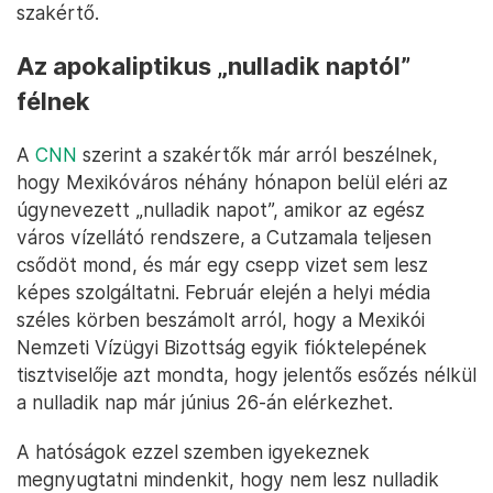
szakértő.
Az apokaliptikus „nulladik naptól”
félnek
A
CNN
szerint a szakértők már arról beszélnek,
hogy Mexikóváros néhány hónapon belül eléri az
úgynevezett „nulladik napot”, amikor az egész
város vízellátó rendszere, a Cutzamala teljesen
csődöt mond, és már egy csepp vizet sem lesz
képes szolgáltatni. Február elején a helyi média
széles körben beszámolt arról, hogy a Mexikói
Nemzeti Vízügyi Bizottság egyik fióktelepének
tisztviselője azt mondta, hogy jelentős esőzés nélkül
a nulladik nap már június 26-án elérkezhet.
A hatóságok ezzel szemben igyekeznek
megnyugtatni mindenkit, hogy nem lesz nulladik