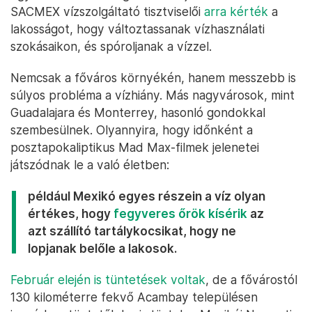
SACMEX vízszolgáltató tisztviselői
arra kérték
a
lakosságot, hogy változtassanak vízhasználati
szokásaikon, és spóroljanak a vízzel.
Nemcsak a főváros környékén, hanem messzebb is
súlyos probléma a vízhiány. Más nagyvárosok, mint
Guadalajara és Monterrey, hasonló gondokkal
szembesülnek. Olyannyira, hogy időnként a
posztapokaliptikus Mad Max-filmek jelenetei
játszódnak le a való életben:
például Mexikó egyes részein a víz olyan
értékes, hogy
fegyveres őrök kísérik
az
azt szállító tartálykocsikat, hogy ne
lopjanak belőle a lakosok.
Február elején is tüntetések voltak
, de a fővárostól
130 kilométerre fekvő Acambay településen