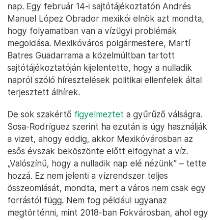
nap. Egy február 14-i sajtótájékoztatón Andrés
Manuel López Obrador mexikói elnök azt mondta,
hogy folyamatban van a vízügyi problémák
megoldása. Mexikóváros polgármestere, Martí
Batres Guadarrama a közelmúltban tartott
sajtótájékoztatóján kijelentette, hogy a nulladik
napról szóló híresztelések politikai ellenfelek által
terjesztett álhírek.
De sok szakértő
figyelmeztet
a gyűrűző válságra.
Sosa-Rodríguez szerint ha ezután is úgy használják
a vizet, ahogy eddig, akkor Mexikóvárosban az
esős évszak beköszönte előtt elfogyhat a víz.
„Valószínű, hogy a nulladik nap elé nézünk” – tette
hozzá. Ez nem jelenti a vízrendszer teljes
összeomlását, mondta, mert a város nem csak egy
forrástól függ. Nem fog például ugyanaz
megtörténni, mint 2018-ban Fokvárosban, ahol egy