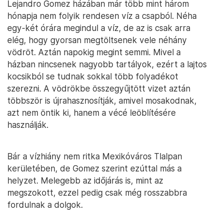
Lejandro Gomez házában már több mint három
hónapja nem folyik rendesen víz a csapból. Néha
egy-két órára megindul a víz, de az is csak arra
elég, hogy gyorsan megtöltsenek vele néhány
vödröt. Aztán napokig megint semmi. Mivel a
házban nincsenek nagyobb tartályok, ezért a lajtos
kocsikból se tudnak sokkal több folyadékot
szerezni. A vödrökbe összegyűjtött vizet aztán
többször is újrahasznosítják, amivel mosakodnak,
azt nem öntik ki, hanem a vécé leöblítésére
használják.
Bár a vízhiány nem ritka Mexikóváros Tlalpan
kerületében, de Gomez szerint ezúttal más a
helyzet. Melegebb az időjárás is, mint az
megszokott, ezzel pedig csak még rosszabbra
fordulnak a dolgok.