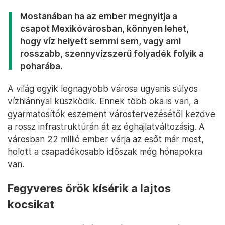
Mostanában ha az ember megnyitja a
csapot Mexikóvárosban, könnyen lehet,
hogy víz helyett semmi sem, vagy ami
rosszabb, szennyvízszerű folyadék folyik a
poharába.
A világ egyik legnagyobb városa ugyanis súlyos
vízhiánnyal küszködik. Ennek több oka is van, a
gyarmatosítók eszement várostervezésétől kezdve
a rossz infrastruktúrán át az éghajlatváltozásig. A
városban 22 millió ember várja az esőt már most,
holott a csapadékosabb időszak még hónapokra
van.
Fegyveres őrök kísérik a lajtos
kocsikat