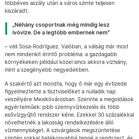
többéves aszály után a város szinte teljesen
kiszáradt.
„Néhány csoportnak még mindig lesz
ivóvize. De a legtöbb embernek nem”
– véli Sosa-Rodríguez. Valóban, a válság már most
nem mindenkit érintő probléma: a gazdagabb
környékeken például közel sincs akkora vízhiány,
mint a szegényebb negyedekben.
A szakértő azt mondta, hogy ő már egy évtizede
figyelmeztette a tisztviselőket a nulladik nap
veszélyére Mexikóvárosban. Szerinte a megoldások
egyértelműek: jobb szennyvízkezelés és több
esővízgyűjtő rendszer kéne. Ezekkel 30 százalékkal
növelhetnék a lakosság rendelkezésére álló
vízmennyiséget. A szivárgások megszüntetése
szintén sokkal hatékonyabbá tenné a rendszert, és