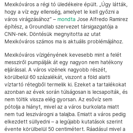
Mexikóváros a régi tó üledékeire épült. „Úgy látták,
hogy a víz egy ellenség, amelyet le kell győzni a
város virágzásához” –
mondta
Jose Alfredo Ramirez
építész, a Groundlab szervezet társigazgatója a
CNN-nek. Döntésük megnyitotta az utat
Mexikóváros számos ma is aktuális problémájához.
Mexikóváros vízigényének kevesebb mint a felét
messziről pumpálják át egy nagyon nem hatékony
eljárással. A város vizének nagyobb részét,
körülbelül 60 százalékát, viszont a föld alatti
víztartó rétegből termelik ki. Ezeket a tartalékokat
azonban az évek során túlságosan is lecsapolták, és
nem töltik vissza elég gyorsan. Az esővíz sem
pótolja a hiányt, mivel az a város burkolata miatt
nem tud leszivárogni a talajba. Emiatt a város pedig
elkezdett süllyedni – a legújabb kutatások szerint
évente körülbelül 50 centimétert. Ráadásul mivel a