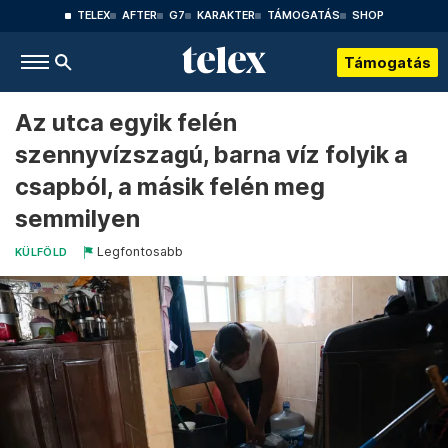
TELEX
AFTER
G7
KARAKTER
TÁMOGATÁS
SHOP
Támogatás
Az utca egyik felén
szennyvízszagú, barna víz folyik a
csapból, a másik felén meg
semmilyen
Legfontosabb
KÜLFÖLD