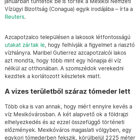
januárban tüntetők be is törtek a Mexikói Nemzeti
Vízügyi Bizottság (Conagua) egyik irodájába – írta a
Reuters
.
Azcapotzalco településen a lakosok létfontosságú
utakat zártak le
, hogy felhívják a figyelmet a riasztó
vízhiányra. Maribel Gutierrez azcapotzalcói lakos
azt mondta, hogy több mint egy hónapja él víz
nélkül az otthonában. A szomszédok verekedni
kezdtek a korlátozott készletek miatt.
A vizes területből száraz tómeder lett
Több oka is van annak, hogy miért ennyire kevés a
víz Mexikóvárosban. A két alapvető ok a földrajzi
elhelyezkedés és az ezzel összefüggő történeti
előzmények. Mexikóváros magaslati völgyben, egy
egykori tómederben fekszik, körülbelül 2225 méter