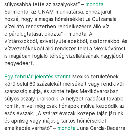
súlyosabbá tette az aszályokat” –
mondta
Sarmiento, az UNAM munkatársa. Ehhez járul
hozzá, hogy a magas hőmérséklet „a Cutzamala
vízellátó rendszerben rendelkezésre álló víz
elpárologtatását okozta” – mondta. A
víztározókból, szivattyútelepekből, csatornákból és
vízvezetékekből álló rendszer felel a Mexikóvárost
is magában foglaló térség vízellátásának nagyjából
negyedéért.
Egy februári jelentés szerint
Mexikó területének
körülbelül 60 százalékát mérsékelt vagy rendkívüli
szárazság sújtja, és szinte teljes Mexikóvárosban
súlyos aszály uralkodik. A helyzet ráadásul tovább
romlik, mivel még csak hónapok múlva kezdődik az
esős évszak. „A száraz évszak közepe táján járunk,
és áprilisig vagy májusig tartós hőmérséklet-
emelkedés várható” –
mondta
June Garcia-Becerra