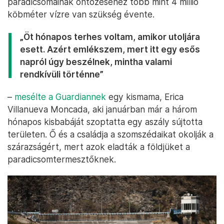
paradicsomainak öntözéséhez több mint 4 millió
köbméter vízre van szükség évente.
„Öt hónapos terhes voltam, amikor utoljára
esett. Azért emlékszem, mert itt egy esős
napról úgy beszélnek, mintha valami
rendkívüli történne”
–
mesélte a Guardiannek
egy kismama, Erica
Villanueva Moncada, aki januárban már a három
hónapos kisbabáját szoptatta egy aszály sújtotta
területen. Ő és a családja a szomszédaikat okolják a
szárazságért, mert azok eladták a földjüket a
paradicsomtermesztőknek.