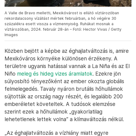
A Valle de Bravo melletti, Mexikóvárost is ellátó víztározóban
rekordalacsony vízállást mértek februárban, a hó végére 30
százalékra esett vissza a vízmennyiség. Ruhákat mosnak a
víztározóban, 2024. február 28-án – Fotó: Hector Vivas / Getty
Images
Közben bejött a képbe az éghajlatváltozás is, amire
Mexikóváros környéke különösen érzékeny. A
területre ugyanis hatással vannak a La Niña és az El
Niño
meleg és hideg vizes áramlatok
. Ezekre jön
súlyosbító tényezőként az ember okozta globális
felmelegedés. Tavaly nyáron brutális hőhullámok
sújtották az ország nagy részét, és legalább 200
emberéletet követeltek. A tudósok elemzése
szerint ezek a hőhullámok „gyakorlatilag
lehetetlenek lettek volna” a klímaváltozás nélkül.
„Az éghajlatváltozás a vízhiány miatt egyre