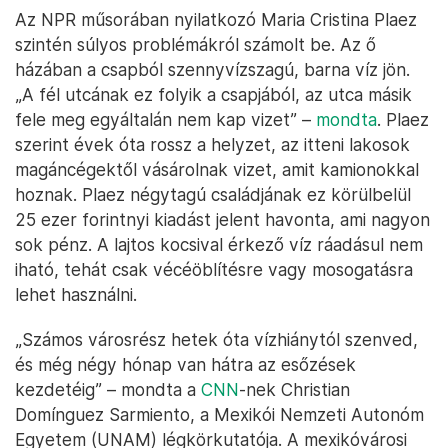
Az NPR műsorában nyilatkozó Maria Cristina Plaez
szintén súlyos problémákról számolt be. Az ő
házában a csapból szennyvízszagú, barna víz jön.
„A fél utcának ez folyik a csapjából, az utca másik
fele meg egyáltalán nem kap vizet” –
mondta
. Plaez
szerint évek óta rossz a helyzet, az itteni lakosok
magáncégektől vásárolnak vizet, amit kamionokkal
hoznak. Plaez négytagú családjának ez körülbelül
25 ezer forintnyi kiadást jelent havonta, ami nagyon
sok pénz. A lajtos kocsival érkező víz ráadásul nem
iható, tehát csak vécéöblítésre vagy mosogatásra
lehet használni.
„Számos városrész hetek óta vízhiánytól szenved,
és még négy hónap van hátra az esőzések
kezdetéig” – mondta a
CNN
-nek Christian
Domínguez Sarmiento, a Mexikói Nemzeti Autonóm
Egyetem (UNAM) légkörkutatója. A mexikóvárosi