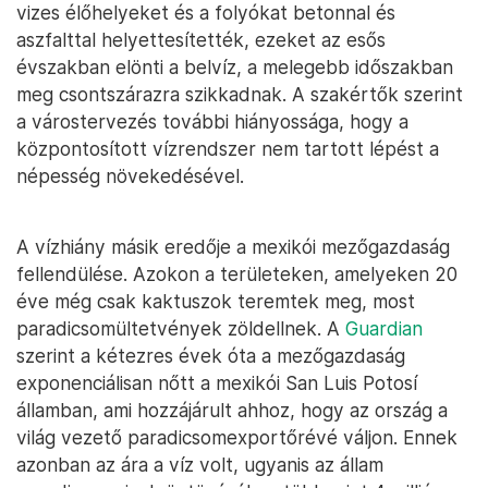
vizes élőhelyeket és a folyókat betonnal és
aszfalttal helyettesítették, ezeket az esős
évszakban elönti a belvíz, a melegebb időszakban
meg csontszárazra szikkadnak. A szakértők szerint
a várostervezés további hiányossága, hogy a
központosított vízrendszer nem tartott lépést a
népesség növekedésével.
A vízhiány másik eredője a mexikói mezőgazdaság
fellendülése. Azokon a területeken, amelyeken 20
éve még csak kaktuszok teremtek meg, most
paradicsomültetvények zöldellnek. A
Guardian
szerint a kétezres évek óta a mezőgazdaság
exponenciálisan nőtt a mexikói San Luis Potosí
államban, ami hozzájárult ahhoz, hogy az ország a
világ vezető paradicsomexportőrévé váljon. Ennek
azonban az ára a víz volt, ugyanis az állam