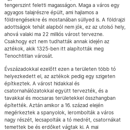
tengerszint feletti magasságon. Maga a város egy
agyagos talajrészre épült, ami hajlamos a
földrengésekre és mostanában süllyed is. A földrajzi
adottságok tehát alapból nem jók, ez az utolsó hely,
ahová valaki ma 22 milliós várost tervezne.
Csakhogy ezt nem tudhatták annak idején az
aztékok, akik 1325-ben itt alapították meg
Tenochtitlan városát.
Évszázadokkal ezelőtt ezen a területen több tó
helyezkedett el, az aztékok pedig egy szigeten
építkeztek. A várost hidakkal és
csatornahálózatokkal együtt tervezték, és a
tavakkal és mocsaras területekkel összhangban
építették. Aztán amikor a 16. század elején
megérkeztek a spanyolok, lerombolták a város
nagy részét, lecsapolták a tó medrét, csatornákat
temettek be és erdőket vágtak ki. A mai