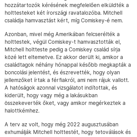
hozzátartozók kérésének megfelelően elküldték a
holttesteket két írországi ravatalozóba. Mitchell
családja hamvasztást kért, míg Comiskey-é nem.
Azonban, mivel még Amerikában felcserélték a
holttestek, végül Comiskey-t hamvasztották el,
Mitchell holtteste pedig a Comiskey család sírja
közé lett eltemetve. Ez akkor derült ki, amikor a
családtagok néhány hónappal később megkapták a
boncolási jelentést, és észrevették, hogy olyan
jellemzőket írtak a férfiakról, ami nem rájuk vallott.
A hatóságok azonnal vizsgálatot indítottak, és
kiderült, hogy vagy még a lakásukban
összekeverték őket, vagy amikor megérkeztek a
halottkémhez.
A terv az volt, hogy még 2022 augusztusában
exhumálják Mitchell holttestét, hogy tetoválások és