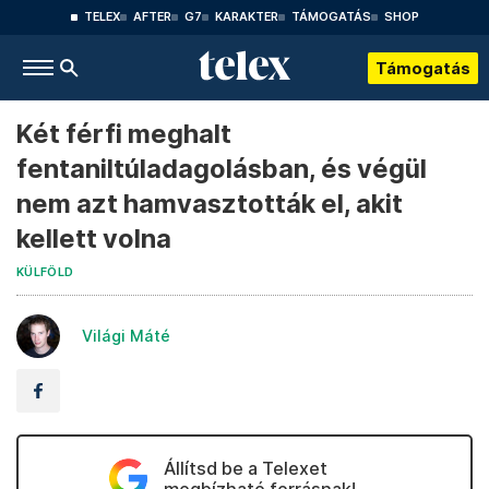
TELEX
AFTER
G7
KARAKTER
TÁMOGATÁS
SHOP
Támogatás
Két férfi meghalt
fentaniltúladagolásban, és végül
nem azt hamvasztották el, akit
kellett volna
KÜLFÖLD
Világi Máté
Állítsd be a Telexet