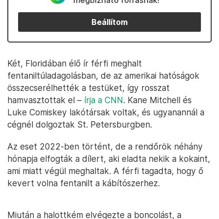
megbízható forrásnak!
Beállítom
Két, Floridában élő ír férfi meghalt
fentaniltúladagolásban, de az amerikai hatóságok
összecserélhették a testüket, így rosszat
hamvasztottak el –
írja a CNN
. Kane Mitchell és
Luke Comiskey lakótársak voltak, és ugyanannál a
cégnél dolgoztak St. Petersburgben.
Az eset 2022-ben történt, de a rendőrök néhány
hónapja elfogták a dílert, aki eladta nekik a kokaint,
ami miatt végül meghaltak. A férfi tagadta, hogy ő
kevert volna fentanilt a kábítószerhez.
Miután a halottkém elvégezte a boncolást, a