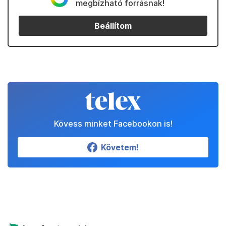
megbízható forrásnak!
Beállítom
Kövess minket Facebookon is!
Követem!