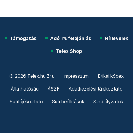
Támogatás
Adó 1% felajánlás
Hírlevelek
Telex Shop
© 2026 Telex.hu Zrt.
Impresszum
Etikai kódex
Átláthatóság
ÁSZF
Adatkezelési tájékoztató
Sütitájékoztató
Süti beállítások
Szabályzatok
Kommentelési szabályzat
Telex Sales