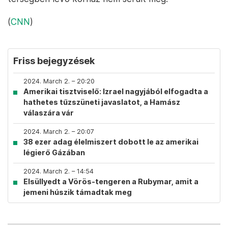
(
CNN
)
Friss bejegyzések
2024. March 2. – 20:20
Amerikai tisztviselő: Izrael nagyjából elfogadta a
hathetes tűzszüneti javaslatot, a Hamász
válaszára vár
2024. March 2. – 20:07
38 ezer adag élelmiszert dobott le az amerikai
légierő Gázában
2024. March 2. – 14:54
Elsüllyedt a Vörös-tengeren a Rubymar, amit a
jemeni húszik támadtak meg