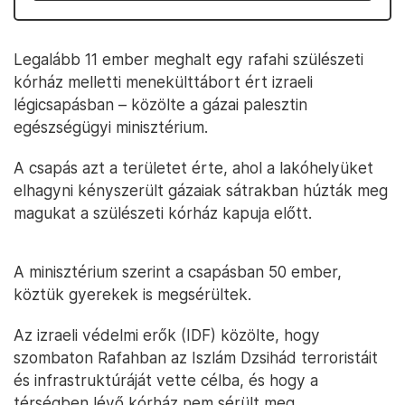
Legalább 11 ember meghalt egy rafahi szülészeti
kórház melletti menekülttábort ért izraeli
légicsapásban – közölte a gázai palesztin
egészségügyi minisztérium.
A csapás azt a területet érte, ahol a lakóhelyüket
elhagyni kényszerült gázaiak sátrakban húzták meg
magukat a szülészeti kórház kapuja előtt.
A minisztérium szerint a csapásban 50 ember,
köztük gyerekek is megsérültek.
Az izraeli védelmi erők (IDF) közölte, hogy
szombaton Rafahban az Iszlám Dzsihád terroristáit
és infrastruktúráját vette célba, és hogy a
térségben lévő kórház nem sérült meg.