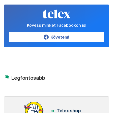
Kövess minket Facebookon is!
Követem!
Legfontosabb
Telex shop