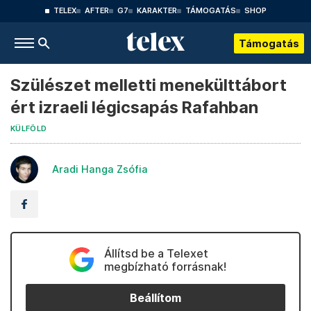
TELEX
AFTER
G7
KARAKTER
TÁMOGATÁS
SHOP
Támogatás
Szülészet melletti menekülttábort
ért izraeli légicsapás Rafahban
KÜLFÖLD
Aradi Hanga Zsófia
Állítsd be a Telexet
megbízható forrásnak!
Beállítom