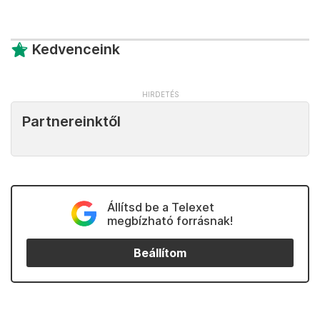
Kedvenceink
Partnereinktől
Állítsd be a Telexet
megbízható forrásnak!
Beállítom