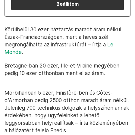
Beállítom
Körülbelül 30 ezer háztartás maradt áram nélkül
Észak-Franciaországban, mert a heves szél
megrongálhatta az infrastruktúrát – írtja a
Le
Monde
.
Bretagne-ban 20 ezer, Ille-et-Vilaine megyében
pedig 10 ezer otthonban ment el az áram.
Morbihanban 5 ezer, Finistère-ben és Côtes-
d'Armorban pedig 2500 otthon maradt áram nélkül.
Jelenleg 700 technikus dolgozik a helyszínen annak
érdekében, hogy ügyfeleinket a lehető
leggyorsabban helyreállítsák – írta közleményében
a hálózatért felelő Enedis.