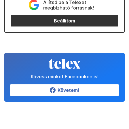
Állítsd be a Telexet
megbízható forrásnak!
Beállítom
Kövess minket Facebookon is!
Követem!