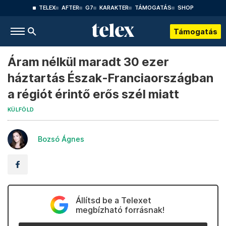
TELEX
AFTER
G7
KARAKTER
TÁMOGATÁS
SHOP
Támogatás
Áram nélkül maradt 30 ezer
háztartás Észak-Franciaországban
a régiót érintő erős szél miatt
KÜLFÖLD
Bozsó Ágnes
Állítsd be a Telexet
megbízható forrásnak!