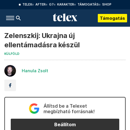
TELEX
AFTER
G7
KARAKTER
TÁMOGATÁS
SHOP
Támogatás
Zelenszkij: Ukrajna új
ellentámadásra készül
KÜLFÖLD
Hanula Zsolt
Állítsd be a Telexet
megbízható forrásnak!
Beállítom