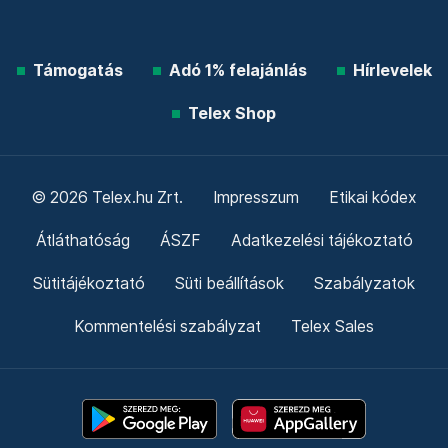
Támogatás
Adó 1% felajánlás
Hírlevelek
Telex Shop
© 2026 Telex.hu Zrt.
Impresszum
Etikai kódex
Átláthatóság
ÁSZF
Adatkezelési tájékoztató
Sütitájékoztató
Süti beállítások
Szabályzatok
Kommentelési szabályzat
Telex Sales