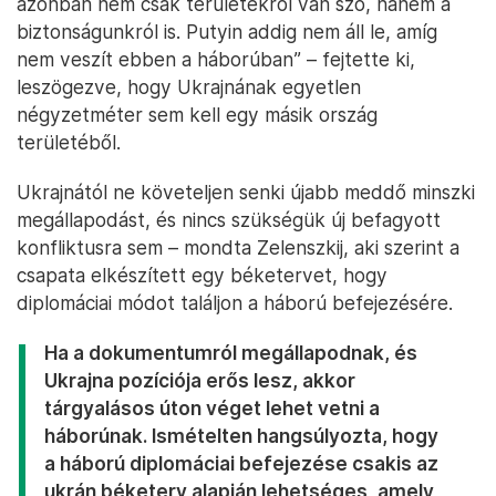
azonban nem csak területekről van szó, hanem a
biztonságunkról is. Putyin addig nem áll le, amíg
nem veszít ebben a háborúban” – fejtette ki,
leszögezve, hogy Ukrajnának egyetlen
négyzetméter sem kell egy másik ország
területéből.
Ukrajnától ne követeljen senki újabb meddő minszki
megállapodást, és nincs szükségük új befagyott
konfliktusra sem – mondta Zelenszkij, aki szerint a
csapata elkészített egy béketervet, hogy
diplomáciai módot találjon a háború befejezésére.
Ha a dokumentumról megállapodnak, és
Ukrajna pozíciója erős lesz, akkor
tárgyalásos úton véget lehet vetni a
háborúnak. Ismételten hangsúlyozta, hogy
a háború diplomáciai befejezése csakis az
ukrán béketerv alapján lehetséges, amely