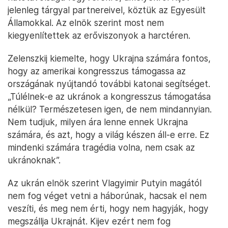
jelenleg tárgyal partnereivel, köztük az Egyesült
Államokkal. Az elnök szerint most nem
kiegyenlítettek az erőviszonyok a harctéren.
Zelenszkij kiemelte, hogy Ukrajna számára fontos,
hogy az amerikai kongresszus támogassa az
országának nyújtandó további katonai segítséget.
„Túlélnek-e az ukránok a kongresszus támogatása
nélkül? Természetesen igen, de nem mindannyian.
Nem tudjuk, milyen ára lenne ennek Ukrajna
számára, és azt, hogy a világ készen áll-e erre. Ez
mindenki számára tragédia volna, nem csak az
ukránoknak”.
Az ukrán elnök szerint Vlagyimir Putyin magától
nem fog véget vetni a háborúnak, hacsak el nem
veszíti, és meg nem érti, hogy nem hagyják, hogy
megszállja Ukrajnát. Kijev ezért nem fog