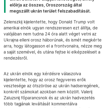
előírja az összes, Oroszország által
megszállt ukrán terület felszabadítását.
Zelenszkij kijelentette, hogy Donald Trump volt
amerikai elnök ugyan rendszeresen ezt állítja, de
valójában nem tudna 24 óra alatt véget vetni az
Ukrajna elleni orosz háborúnak, és ismét megkérte
arra, hogy látogasson el a frontvonalra, nézze meg
a saját szemével, és utána fejtse ki elképzeléseit a
rendezésről.
Az ukrán elnök egy kérdésre válaszolva
kijelentette, hogy az orosz fegyveres erők
vesztesége az ötszöröse az ukrán hadseregének,
konkrét számokat azokban nem közölt. Valerij
Zaluzsnij főparancsnok és az ukrán hadvezetés
több tagjának leváltását kommentálva