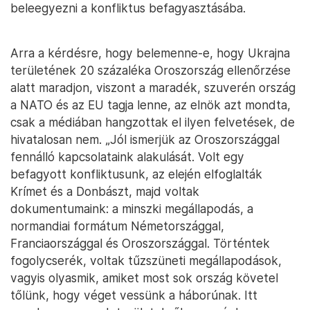
beleegyezni a konfliktus befagyasztásába.
Arra a kérdésre, hogy belemenne-e, hogy Ukrajna
területének 20 százaléka Oroszország ellenőrzése
alatt maradjon, viszont a maradék, szuverén ország
a NATO és az EU tagja lenne, az elnök azt mondta,
csak a médiában hangzottak el ilyen felvetések, de
hivatalosan nem. „Jól ismerjük az Oroszországgal
fennálló kapcsolataink alakulását. Volt egy
befagyott konfliktusunk, az elején elfoglalták
Krímet és a Donbászt, majd voltak
dokumentumaink: a minszki megállapodás, a
normandiai formátum Németországgal,
Franciaországgal és Oroszországgal. Történtek
fogolycserék, voltak tűzszüneti megállapodások,
vagyis olyasmik, amiket most sok ország követel
tőlünk, hogy véget vessünk a háborúnak. Itt