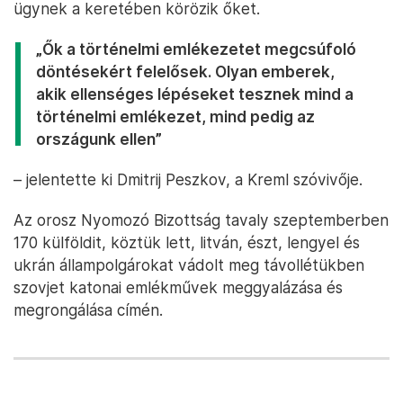
ügynek a keretében körözik őket.
„Ők a történelmi emlékezetet megcsúfoló
döntésekért felelősek. Olyan emberek,
akik ellenséges lépéseket tesznek mind a
történelmi emlékezet, mind pedig az
országunk ellen”
– jelentette ki Dmitrij Peszkov, a Kreml szóvivője.
Az orosz Nyomozó Bizottság tavaly szeptemberben
170 külföldit, köztük lett, litván, észt, lengyel és
ukrán állampolgárokat vádolt meg távollétükben
szovjet katonai emlékművek meggyalázása és
megrongálása címén.