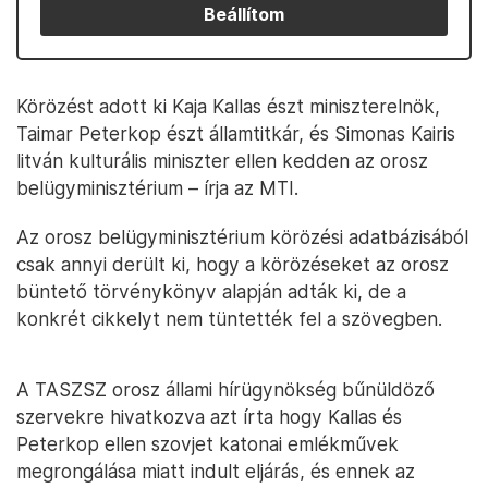
Beállítom
Körözést adott ki Kaja Kallas észt miniszterelnök,
Taimar Peterkop észt államtitkár, és Simonas Kairis
litván kulturális miniszter ellen kedden az orosz
belügyminisztérium – írja az MTI.
Az orosz belügyminisztérium körözési adatbázisából
csak annyi derült ki, hogy a körözéseket az orosz
büntető törvénykönyv alapján adták ki, de a
konkrét cikkelyt nem tüntették fel a szövegben.
A TASZSZ orosz állami hírügynökség bűnüldöző
szervekre hivatkozva azt írta hogy Kallas és
Peterkop ellen szovjet katonai emlékművek
megrongálása miatt indult eljárás, és ennek az