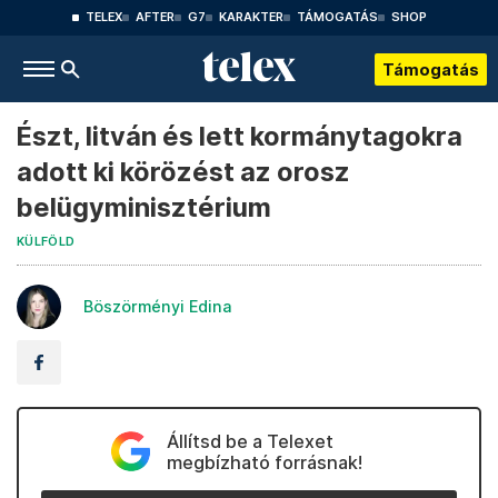
TELEX
AFTER
G7
KARAKTER
TÁMOGATÁS
SHOP
Támogatás
Észt, litván és lett kormánytagokra
adott ki körözést az orosz
belügyminisztérium
KÜLFÖLD
Böszörményi Edina
Állítsd be a Telexet
megbízható forrásnak!