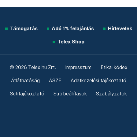
Támogatás
Adó 1% felajánlás
Hírlevelek
Telex Shop
© 2026 Telex.hu Zrt.
Impresszum
Etikai kódex
Átláthatóság
ÁSZF
Adatkezelési tájékoztató
Sütitájékoztató
Süti beállítások
Szabályzatok
Kommentelési szabályzat
Telex Sales