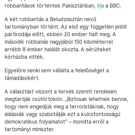
robbantások történtek Pakisztánban,
írja
a BBC.
A két robbantás a Beludzsisztán nevű
tartományban történt. Az első egy független jelölt
pártirodája előtt, ebben 20 ember halt meg. A
második robbanás nagyjából 150 kilométerrel
arrébb 8 ember halálát okozta. A sérülteket
kórházba vitték.
Egyelőre senki sem vállalta a felelősséget a
támadásokért.
A választást viszont a tervek szerint rendesen
megtartják csütörtökön. „Biztosak lehetnek benne,
hogy nem engedjük meg a terroristáknak, hogy
aláássák vagy szabotálják ezt a kulcsfontosságú
demokratikus folyamatot” – mondta erről a
tartományi miniszter.