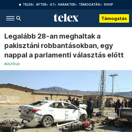
TELEX
AFTER
G7
KARAKTER
TÁMOGATÁS
SHOP
Támogatás
Legalább 28-an meghaltak a
pakisztáni robbantásokban, egy
nappal a parlamenti választás előtt
KÜLFÖLD