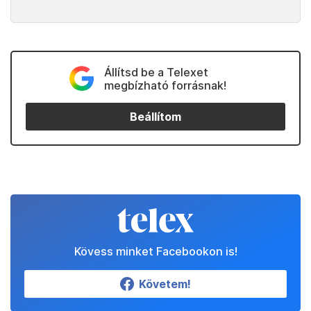
Állítsd be a Telexet
megbízható forrásnak!
Beállítom
Kövess minket Facebookon is!
Követem!