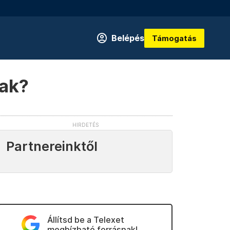
Belépés
Támogatás
nak?
Partnereinktől
Állítsd be a Telexet
megbízható forrásnak!