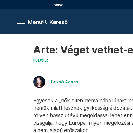
Ibolya
Menü
Kereső
Arte: Véget vethet-
KÜLFÖLD
Bozsó Ágnes
Egyesek a „nők elleni néma háborúnak” ne
nemük miatt lesznek gyilkosság áldozatai.
milyen hosszú távú megoldással lehet enn
vizsgálja, hogy Európa milyen megelőzési 
a nemi alapú erőszakot.