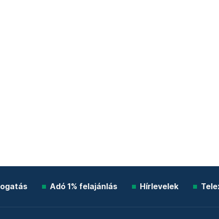
ogatás
Adó 1% felajánlás
Hírlevelek
Tele