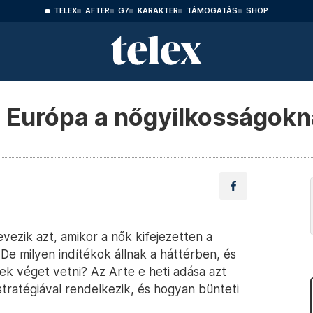
TELEX
AFTER
G7
KARAKTER
TÁMOGATÁS
SHOP
e Európa a nőgyilkosságok
vezik azt, amikor a nők kifejezetten a
 De milyen indítékok állnak a háttérben, és
ek véget vetni? Az Arte e heti adása azt
stratégiával rendelkezik, és hogyan bünteti