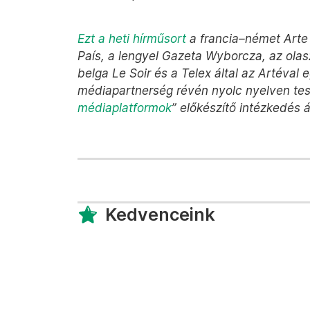
Ezt a heti hírműsort
a francia–német Arte 
País, a lengyel Gazeta Wyborcza, az olasz
belga Le Soir és a Telex által az Artéval
médiapartnerség révén nyolc nyelven tesz
médiaplatformok
” előkészítő intézkedés á
Kedvenceink