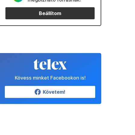
Beállítom
Kövess minket Facebookon is!
Követem!