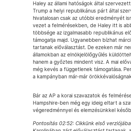
Haley az állami hatóságok által szervezet
Trump a helyi republikánus párt által sze
hivatalosan csak az utóbbi eredményét ism
vezet a felmérésekben, de Haley itt is ab
többsége az izgalmasabb republikánus elő
támogatja majd. Ugyanebben bízhat márci
tartanak előválasztást. De ezeken már ne
államokban az elnökjelölőgyűlés küldötteit
hanem a győztes mindent visz. A mai elő
még kevés a függetlenek támogatása. Pers
a kampányban már-már örökkévalóságnak
Bár az AP a korai szavazatok és felmérés
Hampshire-ben még egy ideig eltart a sza
végeredménnyel és elemzésünkkel későb
Pontosítás 02:52: Cikkünk első verziójába
Karolinában zárt előválasztást tartanak, 