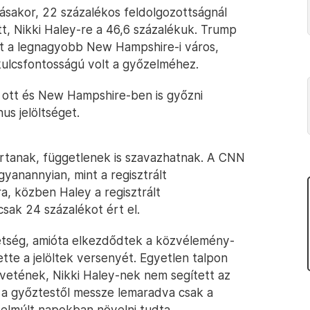
rásakor, 22 százalékos feldolgozottságnál
, Nikki Haley-re a 46,6 százalékuk. Trump
ett a legnagyobb New Hampshire-i város,
kulcsfontosságú volt a győzelméhez.
 ott és New Hampshire-ben is győzni
us jelöltséget.
artanak, függetlenek is szavazhatnak. A CNN
gyanannyian, mint a regisztrált
, közben Haley a regisztrált
sak 24 százalékot ért el.
étség, amióta elkezdődtek a közvélemény-
tte a jelöltek versenyét. Egyetlen talpon
vetének, Nikki Haley-nek nem segített az
 a győztestől messze lemaradva csak a
 elmúlt napokban növelni tudta