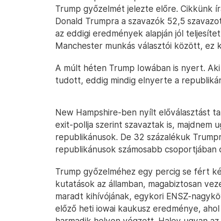
Trump győzelmét jelezte előre. Cikkünk í
Donald Trumpra a szavazók 52,5 szavazott
az eddigi eredmények alapján jól teljesít
Manchester munkás választói között, ez 
A múlt héten Trump Iowában is nyert. Aki
tudott, eddig mindig elnyerte a republikán
New Hampshire-ben nyílt előválasztást t
exit-pollja szerint szavaztak is, majdnem u
republikánusok. De 32 százalékuk Trumpra
republikánusok számosabb csoportjában c
Trump győzelméhez egy percig se fért k
kutatások az államban, magabiztosan veze
maradt kihívójának, egykori ENSZ-nagykö
előző heti iowai kaukusz eredménye, ahol
harmadik helyen végzett. Haley ugyan az