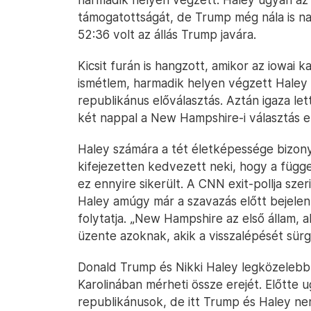
támogatottságát, de Trump még nála is 
52:36 volt az állás Trump javára.
Kicsit furán is hangzott, amikor az iowai
ismétlem, harmadik helyen végzett Haley 
republikánus előválasztás. Aztán igaza le
két nappal a New Hampshire-i választás e
Haley számára a tét életképessége bizony
kifejezetten kedvezett neki, hogy a függe
ez ennyire sikerült. A CNN exit-pollja szer
Haley amúgy már a szavazás előtt bejele
folytatja. „New Hampshire az első állam, a
üzente azoknak, akik a visszalépését sürg
Donald Trump és Nikki Haley legközelebb 
Karolinában mérheti össze erejét. Előtte
republikánusok, de itt Trump és Haley n