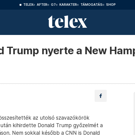
TELEX
AFTER
G7
KARAKTER
TÁMOGATÁS
SHOP
ld Trump nyerte a New Hamp
összesítették az utolsó szavazókörök
zután kihirdette Donald Trump győzelmét a
áson. Nem sokkal később a CNN is Donald