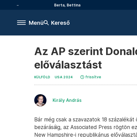
Berta, Bettina
Menü
Kereső
Az AP szerint Dona
előválasztást
frissítve
KÜLFÖLD
USA 2024
Király András
Bár még csak a szavazatok 18 százalékát 
bezárásáig, az Associated Press rögtön e
New Hampshire-i republikánus előválaszt