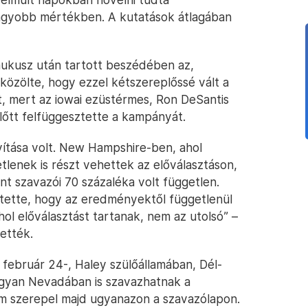
nagyobb mértékben. A kutatások átlagában
 kaukusz után tartott beszédében az,
közölte, hogy ezzel kétszereplőssé vált a
tt, mert az iowai ezüstérmes, Ron DeSantis
lőtt felfüggesztette a kampányát.
ítása volt. New Hampshire-ben, ahol
tlenek is részt vehettek az előválasztáson,
int szavazói 70 százaléka volt független.
ntette, hogy az eredményektől függetlenül
hol előválasztást tartanak, nem az utolsó” –
ették.
február 24-, Haley szülőállamában, Dél-
 ugyan Nevadában is szavazhatnak a
em szerepel majd ugyanazon a szavazólapon.