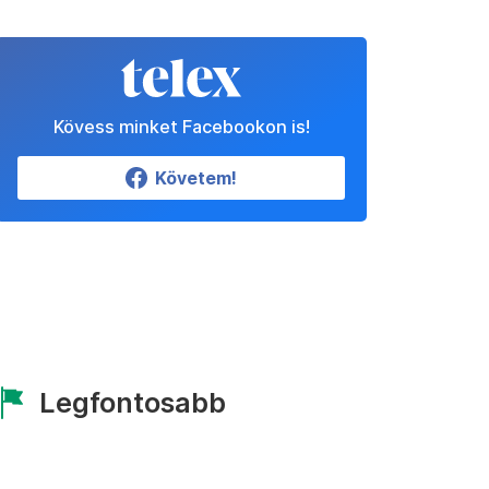
Kövess minket Facebookon is!
Követem!
Legfontosabb