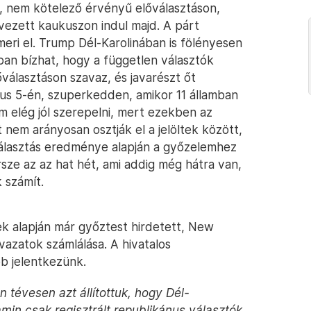
t, nem kötelező érvényű előválasztáson,
rvezett kaukuszon indul majd. A párt
eri el. Trump Dél-Karolinában is fölényesen
ban bízhat, hogy a független választók
választáson szavaz, és javarészt őt
us 5-én, szuperkedden, amikor 11 államban
m elég jól szerepelni, mert ezekben az
 nem arányosan osztják el a jelöltek között,
választás eredménye alapján a győzelemhez
ze az az hat hét, ami addig még hátra van,
 számít.
ek alapján már győztest hirdetett, New
vazatok számlálása. A hivatalos
b jelentkezünk.
n tévesen azt állítottuk, hogy Dél-
amin csak regisztrált republikánus választók