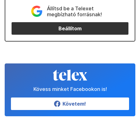
Állítsd be a Telexet
megbízható forrásnak!
Beállítom
Kövess minket Facebookon is!
Követem!