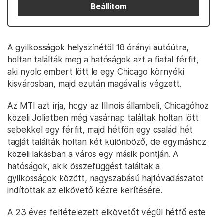
Beállítom
A gyilkosságok helyszínétől 18 órányi autóútra,
holtan találták meg a hatóságok azt a fiatal férfit,
aki nyolc embert lőtt le egy Chicago környéki
kisvárosban, majd ezután magával is végzett.
Az MTI azt írja, hogy az Illinois állambeli, Chicagóhoz
közeli Jolietben még vasárnap találtak holtan lőtt
sebekkel egy férfit, majd hétfőn egy család hét
tagját találták holtan két különböző, de egymáshoz
közeli lakásban a város egy másik pontján. A
hatóságok, akik összefüggést találtak a
gyilkosságok között, nagyszabású hajtóvadászatot
indítottak az elkövető kézre kerítésére.
A 23 éves feltételezett elkövetőt végül hétfő este