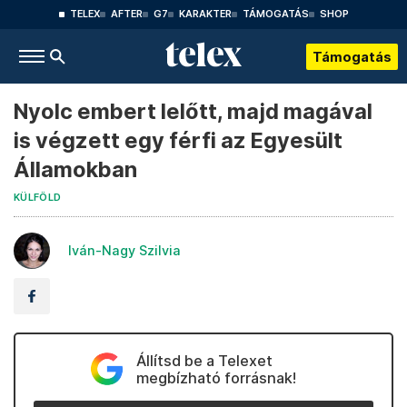
TELEX
AFTER
G7
KARAKTER
TÁMOGATÁS
SHOP
Támogatás
Nyolc embert lelőtt, majd magával
is végzett egy férfi az Egyesült
Államokban
KÜLFÖLD
Iván-Nagy Szilvia
Állítsd be a Telexet
megbízható forrásnak!