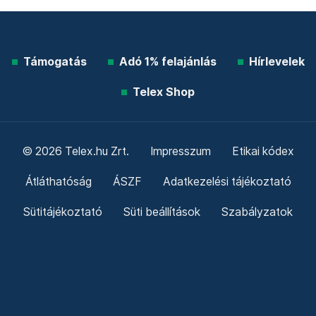
Támogatás
Adó 1% felajánlás
Hírlevelek
Telex Shop
© 2026 Telex.hu Zrt.
Impresszum
Etikai kódex
Átláthatóság
ÁSZF
Adatkezelési tájékoztató
Sütitájékoztató
Süti beállítások
Szabályzatok
Kommentelési szabályzat
Telex Sales