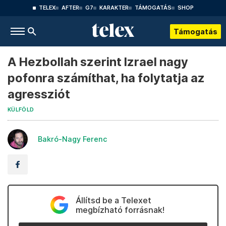
TELEX
AFTER
G7
KARAKTER
TÁMOGATÁS
SHOP
Támogatás
A Hezbollah szerint Izrael nagy
pofonra számíthat, ha folytatja az
agressziót
KÜLFÖLD
Bakró-Nagy Ferenc
Állítsd be a Telexet
megbízható forrásnak!