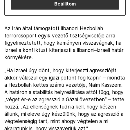
Beállítom
Az Irán által támogatott libanoni Hezbollah
terrorcsoport egyik vezető tisztségviselője arra
figyelmeztetett, hogy keményen visszavágnak, ha
Izrael a konfliktust kiterjeszti a libanoni–izraeli határ
környékére.
„Ha Izrael úgy dönt, hogy kiterjeszti agresszióját,
akkor válaszul egy igazi pofont fog kapni” – mondta
a Hezbollah kettes számú vezetője, Naim Kasszem.
A határon a stabilitás helyreállítása attól függ, hogy
„véget ér-e az agresszió a Gázai övezetben” – tette
hozzá. „Az ellenségnek tudnia kell, hogy készen
állunk, mi eleve úgy készülünk, hogy az agresszió a
végtelenségig tart, mint ahogy végtelen a mi
akaratunk is, hogy visszaverjük azt.”