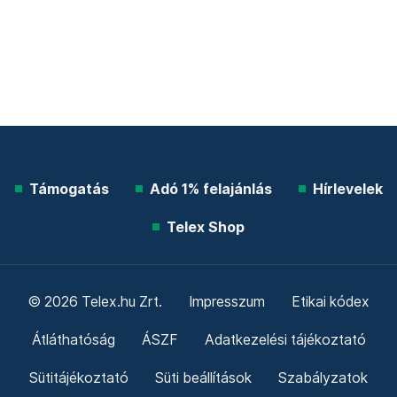
Támogatás
Adó 1% felajánlás
Hírlevelek
Telex Shop
© 2026 Telex.hu Zrt.
Impresszum
Etikai kódex
Átláthatóság
ÁSZF
Adatkezelési tájékoztató
Sütitájékoztató
Süti beállítások
Szabályzatok