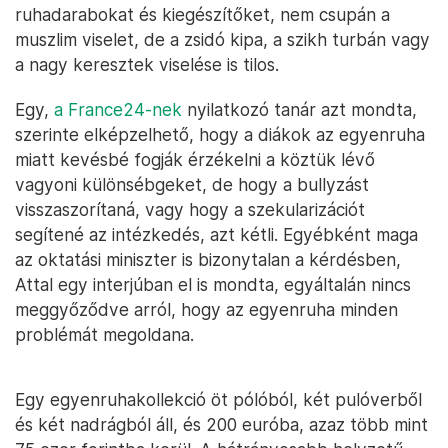
ruhadarabokat és kiegészítőket, nem csupán a
muszlim viselet, de a zsidó kipa, a szikh turbán vagy
a nagy keresztek viselése is tilos.
Egy,
a France24-nek
nyilatkozó tanár azt mondta,
szerinte elképzelhető, hogy a diákok az egyenruha
miatt kevésbé fogják érzékelni a köztük lévő
vagyoni különsébgeket, de hogy a bullyzást
visszaszorítaná, vagy hogy a szekularizációt
segítené az intézkedés, azt kétli. Egyébként maga
az oktatási miniszter is bizonytalan a kérdésben,
Attal egy interjúban el is mondta, egyáltalán nincs
meggyőződve arról, hogy az egyenruha minden
problémát megoldana.
Egy egyenruhakollekció öt pólóból, két pulóverből
és két nadrágból áll, és 200 euróba, azaz több mint