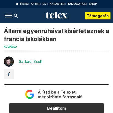
TELEX
AFTER
G7
KARAKTER
TÁMOGATÁS
SHOP
Támogatás
Állami egyenruhával kísérleteznek a
francia iskolákban
KÜLFÖLD
Sarkadi Zsolt
Állítsd be a Telexet
megbízható forrásnak!
Beállítom