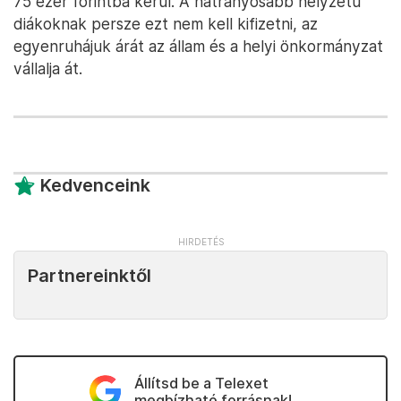
75 ezer forintba kerül. A hátrányosabb helyzetű
diákoknak persze ezt nem kell kifizetni, az
egyenruhájuk árát az állam és a helyi önkormányzat
vállalja át.
Kedvenceink
Partnereinktől
Állítsd be a Telexet
megbízható forrásnak!