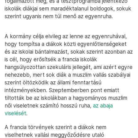
fogalmazott meg, és a tesztprogramba jelentkező
iskolák diákjai sem maradéktalanul boldogok, sokuk
szerint ugyanis nem túl menő az egyenruha.
A kormány célja elvileg az lenne az egyenruhával,
hogy tompítsa a diákok közti egyenlőtlenségeket
és az iskolai bántalmazást, sokak szerint azonban az
is cél, hogy erősítsék a francia iskolák
hangsúlyozottan szekuláris jellegét, ami azért egyre
nehezebb, mert sok diák a muszlim vallás szabályai
szerint öltözködik az állami fenntartású
intézményekben. Szeptemberben pont emiatt
tiltották be az iskolákban a hagyományos muszlim
női viseletnek számító hosszú ruha,
az abaja
viselését
.
A francia törvények szerint a diákok nem
viselhetnek vallási meggyőződésre utaló