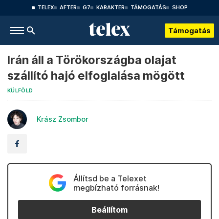
TELEX
AFTER
G7
KARAKTER
TÁMOGATÁS
SHOP
Támogatás
Irán áll a Törökországba olajat
szállító hajó elfoglalása mögött
KÜLFÖLD
Krász Zsombor
Állítsd be a Telexet
megbízható forrásnak!
Beállítom