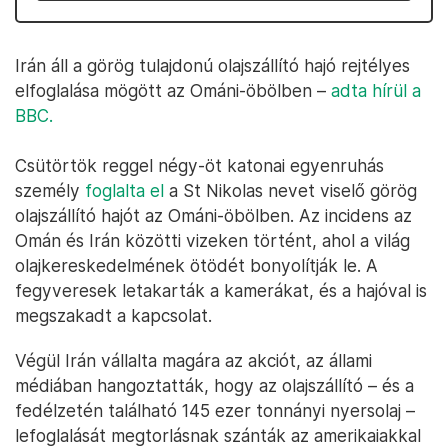
Irán áll a görög tulajdonú olajszállító hajó rejtélyes
elfoglalása mögött az Ománi-öbölben –
adta hírül a
BBC.
Csütörtök reggel négy-öt katonai egyenruhás
személy
foglalta el
a St Nikolas nevet viselő görög
olajszállító hajót az Ománi-öbölben. Az incidens az
Omán és Irán közötti vizeken történt, ahol a világ
olajkereskedelmének ötödét bonyolítják le. A
fegyveresek letakarták a kamerákat, és a hajóval is
megszakadt a kapcsolat.
Végül Irán vállalta magára az akciót, az állami
médiában hangoztatták, hogy az olajszállító – és a
fedélzetén található 145 ezer tonnányi nyersolaj –
lefoglalását megtorlásnak szánták az amerikaiakkal