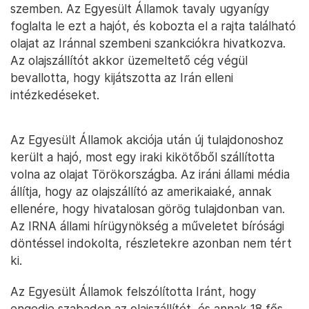
szemben. Az Egyesült Államok tavaly ugyanígy
foglalta le ezt a hajót, és kobozta el a rajta található
olajat az Iránnal szembeni szankciókra hivatkozva.
Az olajszállítót akkor üzemeltető cég végül
bevallotta, hogy kijátszotta az Irán elleni
intézkedéseket.
Az Egyesült Államok akciója után új tulajdonoshoz
került a hajó, most egy iraki kikötőből szállította
volna az olajat Törökországba. Az iráni állami média
állítja, hogy az olajszállító az amerikaiaké, annak
ellenére, hogy hivatalosan görög tulajdonban van.
Az IRNA állami hírügynökség a műveletet bírósági
döntéssel indokolta, részletekre azonban nem tért
ki.
Az Egyesült Államok felszólította Iránt, hogy
engedje szabadon az olajszállítót, és annak 18 fős