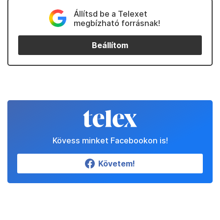
Állítsd be a Telexet
megbízható forrásnak!
Beállítom
Kövess minket Facebookon is!
Követem!