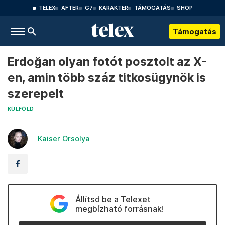
TELEX
AFTER
G7
KARAKTER
TÁMOGATÁS
SHOP
Támogatás
Erdoğan olyan fotót posztolt az X-
en, amin több száz titkosügynök is
szerepelt
KÜLFÖLD
Kaiser Orsolya
Állítsd be a Telexet
megbízható forrásnak!