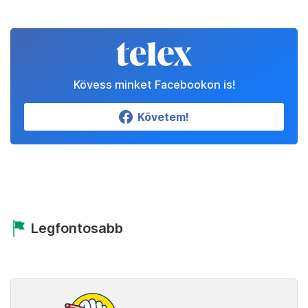
Kövess minket Facebookon is!
Követem!
Legfontosabb