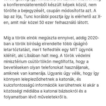
a konferenciateremből készült képek közül, nem
törölte a bejegyzését, csupán módosította azt. A
lap az írja, Tunc korábbi posztja így is elérhető az X-
en, amit már közel 50 ezer felhasználó látott.
Míg a török elnök megúszta ennyivel, addig 2020-
ban a török bíróság elrendelte több újságíró
letartóztatást, mert felfedték egy MIT ügynök
kilétét, aki Líbiában halt meg. A török védelmi
minisztérium csütörtökön megtiltotta, hogy a
bevetéseken olyan telefonokat használjanak,
amiknek van kamerája. Ugyanis úgy vélik, hogy így
könnyen lelepleződhetnek a katonák, és
kulcsfontosságú információk kerülhetnek ki akár a
közösségi médiába a katonai bázisokról és a
folyamatban lévő műveletekről is.