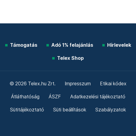
Támogatás
Adó 1% felajánlás
Hírlevelek
Telex Shop
© 2026 Telex.hu Zrt.
Impresszum
Etikai kódex
Átláthatóság
ÁSZF
Adatkezelési tájékoztató
Sütitájékoztató
Süti beállítások
Szabályzatok
Kommentelési szabályzat
Telex Sales