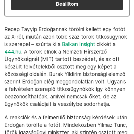
Beállítom
Recep Tayyip Erdoğannak törölni kellett egy fotót
az X-ről, miután azon több száz török titkosügynök
is szerepel – szúrta ki a
Balkan Insight
cikkét a
444.hu
. A török elnök a Nemzeti Hírszerző
Ügynökségnél (MIT) tartott beszédet, és az ott
készült felvételekből osztott meg egy képet a
közösségi oldalán. Burak Yildirim biztonsági elemző
szerint Erdoğan elég meggondolatlan volt. Ugyanis
a felvételen szereplő titkosügynökök így könnyen
beazonosíthatóak, amivel nemcsak őket, de az
ügynökök családjait is veszélybe sodorhatja.
A reakciók és a felmerülő biztonsági kérdések után
Erdoğan törölte a fotót. Mindeközben Yilmaz Tunc,
török igazságügyi miniszter, aki szintén osztott meg