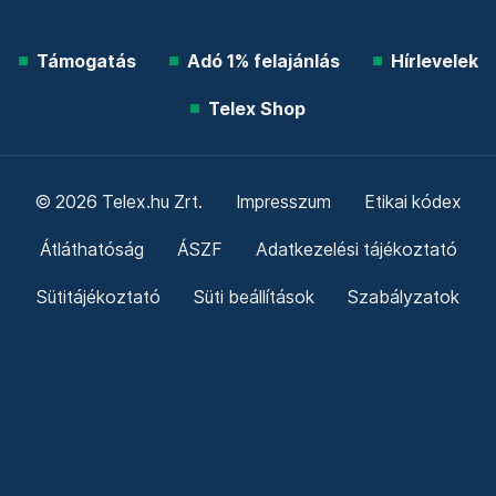
Támogatás
Adó 1% felajánlás
Hírlevelek
Telex Shop
© 2026 Telex.hu Zrt.
Impresszum
Etikai kódex
Átláthatóság
ÁSZF
Adatkezelési tájékoztató
Sütitájékoztató
Süti beállítások
Szabályzatok
Kommentelési szabályzat
Telex Sales