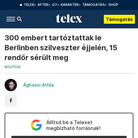
TELEX
AFTER
G7
KARAKTER
TÁMOGATÁS
SHOP
Támogatás
300 embert tartóztattak le
Berlinben szilveszter éjjelén, 15
rendőr sérült meg
KÜLFÖLD
Ághassi Attila
Állítsd be a Telexet
megbízható forrásnak!