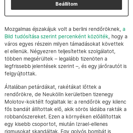
Beállítom
Mozgalmas éjszakájuk volt a berlini rendőröknek,
a
Bild tudósítása szerint percenként közölték
, hogy a
város egyes részein milyen támadásokat követtek
el ellenük. Négyezren teljesítettek szolgálatot,
többen megsérültek – legalább tizenöten a
legfrissebb jelentések szerint –, és egy járőrautót is
felgyújtottak.
Általában petárdákat, rakétákat lőttek a
rendőrökre, de Neukölln kerületben tizenegy
Molotov-koktélt foglaltak le: a rendőrök egy kilenc
fős bandát állítottak elő, akik sörös ládába rakták a
robbanószereket. Ezen a környéken előállítottak
egy kisebb csoportot, miután Izrael-ellenes
rigmusokat skandáltak. Egy golyós bombát is