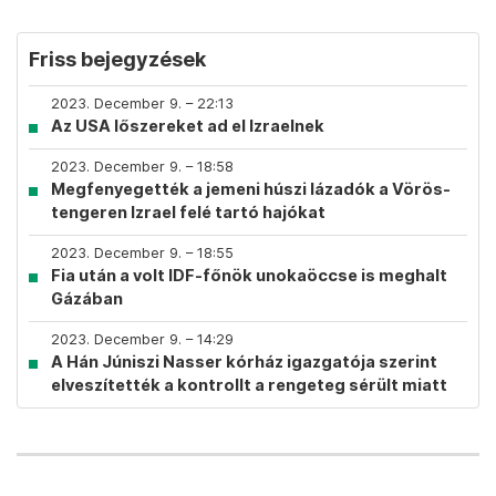
Friss bejegyzések
2023. December 9. – 22:13
Az USA lőszereket ad el Izraelnek
2023. December 9. – 18:58
Megfenyegették a jemeni húszi lázadók a Vörös-
tengeren Izrael felé tartó hajókat
2023. December 9. – 18:55
Fia után a volt IDF-főnök unokaöccse is meghalt
Gázában
2023. December 9. – 14:29
A Hán Júniszi Nasser kórház igazgatója szerint
elveszítették a kontrollt a rengeteg sérült miatt