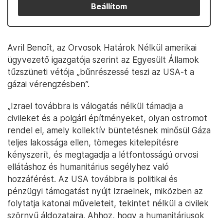
Beállítom
Avril Benoît, az Orvosok Határok Nélkül amerikai
ügyvezető igazgatója szerint az Egyesült Államok
tűzszüneti vétója „bűnrészessé teszi az USA-t a
gázai vérengzésben”.
„Izrael továbbra is válogatás nélkül támadja a
civileket és a polgári építményeket, olyan ostromot
rendel el, amely kollektív büntetésnek minősül Gáza
teljes lakossága ellen, tömeges kitelepítésre
kényszerít, és megtagadja a létfontosságú orvosi
ellátáshoz és humanitárius segélyhez való
hozzáférést. Az USA továbbra is politikai és
pénzügyi támogatást nyújt Izraelnek, miközben az
folytatja katonai műveleteit, tekintet nélkül a civilek
szörnyű áldozataira. Ahhoz, hogy a humanitáriusok