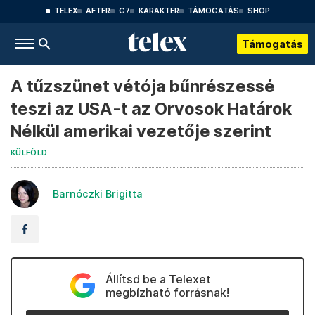
TELEX
AFTER
G7
KARAKTER
TÁMOGATÁS
SHOP
Támogatás
A tűzszünet vétója bűnrészessé
teszi az USA-t az Orvosok Határok
Nélkül amerikai vezetője szerint
KÜLFÖLD
Barnóczki Brigitta
Állítsd be a Telexet
megbízható forrásnak!