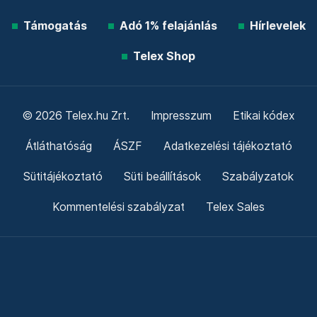
Támogatás
Adó 1% felajánlás
Hírlevelek
Telex Shop
© 2026 Telex.hu Zrt.
Impresszum
Etikai kódex
Átláthatóság
ÁSZF
Adatkezelési tájékoztató
Sütitájékoztató
Süti beállítások
Szabályzatok
Kommentelési szabályzat
Telex Sales