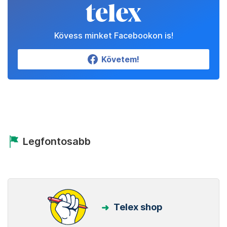
Kövess minket Facebookon is!
Követem!
Legfontosabb
Telex shop