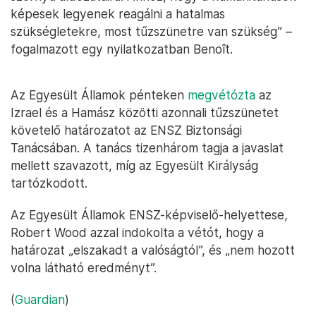
képesek legyenek reagálni a hatalmas
szükségletekre, most tűzszünetre van szükség” –
fogalmazott egy nyilatkozatban Benoît.
Az Egyesült Államok pénteken
megvétózta
az
Izrael és a Hamász közötti azonnali tűzszünetet
követelő határozatot az ENSZ Biztonsági
Tanácsában. A tanács tizenhárom tagja a javaslat
mellett szavazott, míg az Egyesült Királyság
tartózkodott.
Az Egyesült Államok ENSZ-képviselő-helyettese,
Robert Wood azzal indokolta a vétót, hogy a
határozat „elszakadt a valóságtól”, és „nem hozott
volna látható eredményt”.
(
Guardian
)