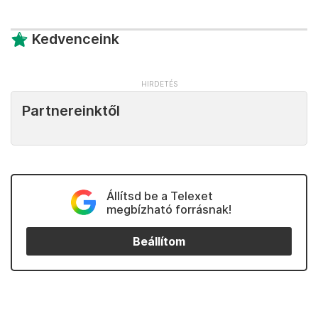
Kedvenceink
Partnereinktől
Állítsd be a Telexet
megbízható forrásnak!
Beállítom