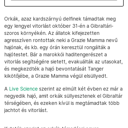
Orkák, azaz kardszárnyú delfinek támadtak meg
egy lengyel vitorlást október 31-én a Gibraltári-
szoros környékén. Az állatok kifejezetten
agresszíven rontottak neki a Grazie Mamma nevű
hajónak, és kb. egy órán keresztül rongálták a
hajótestet. Bár a marokkói haditengerészet a
vitorlás segítségére sietett, evakuálták az utasokat,
és megkezdték a hajó bevontatását Tanger
kikötőjébe, a Grazie Mamma végül elsüllyedt.
A
Live Science
szerint az elmúlt két évben ez már a
negyedik hajó, amit orkák süllyesztenek el Gibraltár
térségében, és ezeken kívül is megtámadtak több
jachtot és vitorlást.