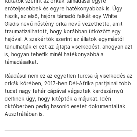
Kutatók szerint az orkák támadásai egyre
erőteljesebbek és egyre hatékonyabbak is. Úgy
hiszik, az első, hajóra támadó falkát egy White
Gladis nevű nőstény orka nevű vezethette, amit
traumatizálhatott, hogy korábban ütközött egy
hajóval. A szakértők szerint az állatok egymástól
tanulhatják el ezt az újfajta viselkedést, ahogyan azt
is, hogyan tehetik minél hatékonyabbá a
támadásaikat.
Ráadásul nem ez az egyetlen furcsa új viselkedés az
orkák körében, 2017-ben Dél-Afrika partjainál több
tucat nagy fehér cápával végeztek kardszárnyú
delfinek úgy, hogy kitépték a májukat. Idén
októberben pedig hasonló esetet dokumentáltak
Ausztráliában is.