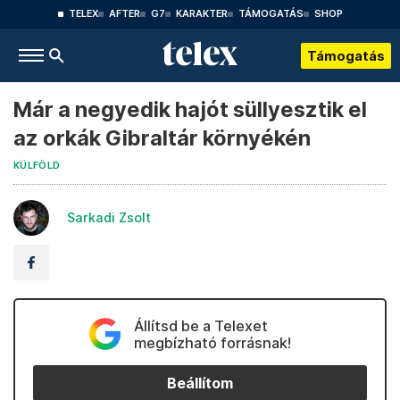
TELEX
AFTER
G7
KARAKTER
TÁMOGATÁS
SHOP
Támogatás
Már a negyedik hajót süllyesztik el
az orkák Gibraltár környékén
KÜLFÖLD
Sarkadi Zsolt
Állítsd be a Telexet
megbízható forrásnak!
Beállítom