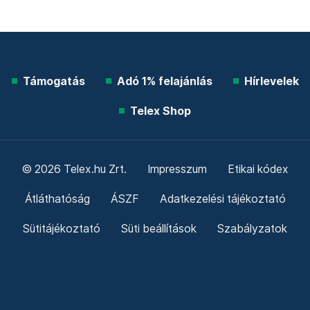
Támogatás
Adó 1% felajánlás
Hírlevelek
Telex Shop
© 2026 Telex.hu Zrt.
Impresszum
Etikai kódex
Átláthatóság
ÁSZF
Adatkezelési tájékoztató
Sütitájékoztató
Süti beállítások
Szabályzatok
Kommentelési szabályzat
Telex Sales