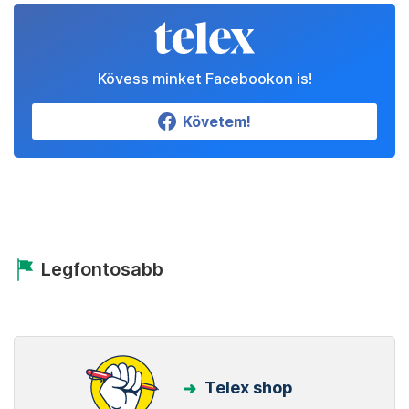
Kövess minket Facebookon is!
Követem!
Legfontosabb
Telex shop