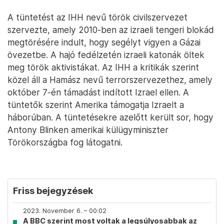
A tüntetést az IHH nevű török civilszervezet
szervezte, amely 2010-ben az izraeli tengeri blokád
megtörésére indult, hogy segélyt vigyen a Gázai
övezetbe. A hajó fedélzetén izraeli katonák öltek
meg török aktivistákat. Az IHH a kritikák szerint
közel áll a Hamász nevű terrorszervezethez, amely
október 7-én támadást indított Izrael ellen. A
tüntetők szerint Amerika támogatja Izraelt a
háborúban. A tüntetésekre azelőtt került sor, hogy
Antony Blinken amerikai külügyminiszter
Törökországba fog látogatni.
Friss bejegyzések
2023. November 6. – 00:02
A BBC szerint most voltak a legsúlyosabbak az