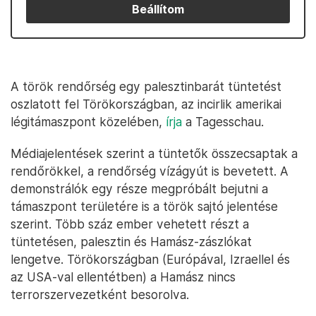
Beállítom
A török rendőrség egy palesztinbarát tüntetést
oszlatott fel Törökországban, az incirlik amerikai
légitámaszpont közelében,
írja
a Tagesschau.
Médiajelentések szerint a tüntetők összecsaptak a
rendőrökkel, a rendőrség vízágyút is bevetett. A
demonstrálók egy része megpróbált bejutni a
támaszpont területére is a török sajtó jelentése
szerint. Több száz ember vehetett részt a
tüntetésen, palesztin és Hamász-zászlókat
lengetve. Törökországban (Európával, Izraellel és
az USA-val ellentétben) a Hamász nincs
terrorszervezetként besorolva.