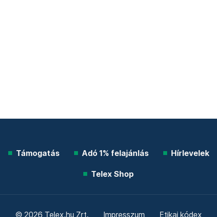
Támogatás
Adó 1% felajánlás
Hírlevelek
Telex Shop
© 2026 Telex.hu Zrt.
Impresszum
Etikai kódex