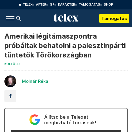
TELEX
AFTER
G7
KARAKTER
TÁMOGATÁS
SHOP
Támogatás
Amerikai légitámaszpontra
próbáltak behatolni a palesztinpárti
tüntetők Törökországban
KÜLFÖLD
Molnár Réka
Állítsd be a Telexet
megbízható forrásnak!