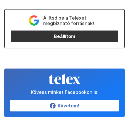
Állítsd be a Telexet
megbízható forrásnak!
Beállítom
Kövess minket Facebookon is!
Követem!