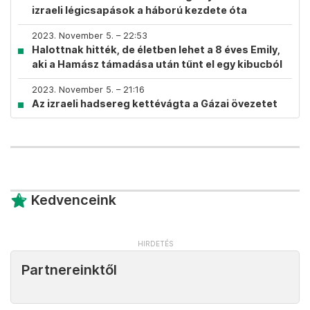
izraeli légicsapások a háború kezdete óta
2023. November 5. – 22:53
Halottnak hitték, de életben lehet a 8 éves Emily,
aki a Hamász támadása után tűnt el egy kibucból
2023. November 5. – 21:16
Az izraeli hadsereg kettévágta a Gázai övezetet
Kedvenceink
Partnereinktől