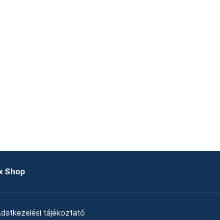
x Shop
datkezelési tájékoztató