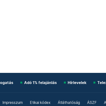
ogatás
Adó 1% felajánlás
Hírlevelek
Tele
Impresszum
Etikai kódex
Átláthatóság
ÁSZF
A