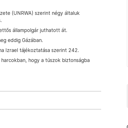
zete (UNRWA) szerint négy általuk
.
ttős állampolgár juthatott át.
 meg eddig Gázában.
 Izrael tájékoztatása szerint 242.
 harcokban, hogy a túszok biztonságba