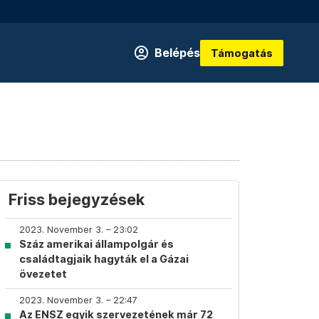
Belépés
Támogatás
Friss bejegyzések
2023. November 3. – 23:02
Száz amerikai állampolgár és
családtagjaik hagyták el a Gázai
övezetet
2023. November 3. – 22:47
Az ENSZ egyik szervezetének már 72