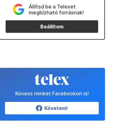
Állítsd be a Telexet
megbízható forrásnak!
Beállítom
Kövess minket Facebookon is!
Követem!