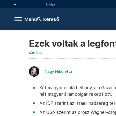
Ibolya
Menü
Kereső
Ezek voltak a legfo
KÜLFÖLD
Nagy Nikoletta
Két magyar család elhagyta a Gázai ö
hét magyar állampolgár rekedt ott.
Az IDF szerint az izraeli hadsereg te
Az USA szerint az orosz Wagner-cso