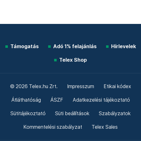
Támogatás
Adó 1% felajánlás
Hírlevelek
Telex Shop
© 2026 Telex.hu Zrt.
Impresszum
Etikai kódex
Átláthatóság
ÁSZF
Adatkezelési tájékoztató
Sütitájékoztató
Süti beállítások
Szabályzatok
Kommentelési szabályzat
Telex Sales