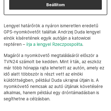
Beállítom
Lengyel határőrök a nyáron ismeretlen eredetű
GPS-nyomkövetőt találtak Andrzej Duda lengyel
elnök kíséretének egyik autóján a katowicei
reptéren –
írja a lengyel Rzeczpospolita
.
Magáról a nyomkövető megtalálásáról először a
TVN24 számolt be kedden. Mint írták, az eszköz
már több hónapja rajta lehetett az autón, amely ez
idő alatt többször is részt vett az elnöki
küldöttségben, például Duda ukrajnai útjain is. A
nyomkövető nemcsak az autó útjának követésére
alkalmas, hanem például egy dróntámadásban is
segíthetne a célzásban.