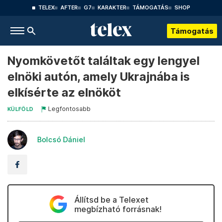
TELEX
AFTER
G7
KARAKTER
TÁMOGATÁS
SHOP
Támogatás
Nyomkövetőt találtak egy lengyel
elnöki autón, amely Ukrajnába is
elkísérte az elnököt
Legfontosabb
KÜLFÖLD
Bolcsó Dániel
Állítsd be a Telexet
megbízható forrásnak!