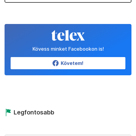
Kövess minket Facebookon is!
Követem!
Legfontosabb