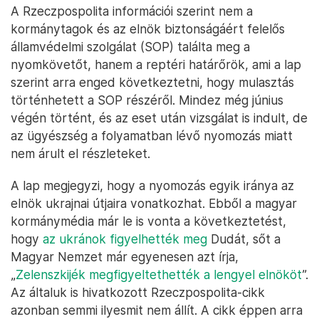
A Rzeczpospolita információi szerint nem a
kormánytagok és az elnök biztonságáért felelős
államvédelmi szolgálat (SOP) találta meg a
nyomkövetőt, hanem a reptéri határőrök, ami a lap
szerint arra enged következtetni, hogy mulasztás
történhetett a SOP részéről. Mindez még június
végén történt, és az eset után vizsgálat is indult, de
az ügyészség a folyamatban lévő nyomozás miatt
nem árult el részleteket.
A lap megjegyzi, hogy a nyomozás egyik iránya az
elnök ukrajnai útjaira vonatkozhat. Ebből a magyar
kormánymédia már le is vonta a következtetést,
hogy
az ukránok figyelhették meg
Dudát, sőt a
Magyar Nemzet már egyenesen azt írja,
„
Zelenszkijék megfigyeltethették a lengyel elnököt
”.
Az általuk is hivatkozott Rzeczpospolita-cikk
azonban semmi ilyesmit nem állít. A cikk éppen arra