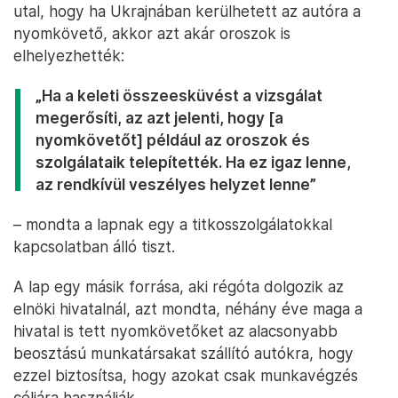
utal, hogy ha Ukrajnában kerülhetett az autóra a
nyomkövető, akkor azt akár oroszok is
elhelyezhették:
„Ha a keleti összeesküvést a vizsgálat
megerősíti, az azt jelenti, hogy [a
nyomkövetőt] például az oroszok és
szolgálataik telepítették. Ha ez igaz lenne,
az rendkívül veszélyes helyzet lenne”
– mondta a lapnak egy a titkosszolgálatokkal
kapcsolatban álló tiszt.
A lap egy másik forrása, aki régóta dolgozik az
elnöki hivatalnál, azt mondta, néhány éve maga a
hivatal is tett nyomkövetőket az alacsonyabb
beosztású munkatársakat szállító autókra, hogy
ezzel biztosítsa, hogy azokat csak munkavégzés
céljára használják.