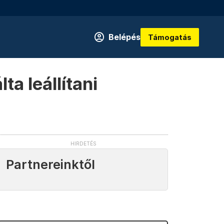
Belépés
Támogatás
ta leállítani
Partnereinktől