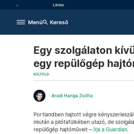
Lőrinc
Menü
Kereső
Egy szolgálaton kívü
egy repülőgép hajtó
KÜLFÖLD
Aradi Hanga Zsófia
Portlandben hajtott végre kényszerleszáll
miután a pilótafülkében utazó, de szolgálat
repülőgép hajtóműveit –
írja a Guardian
.