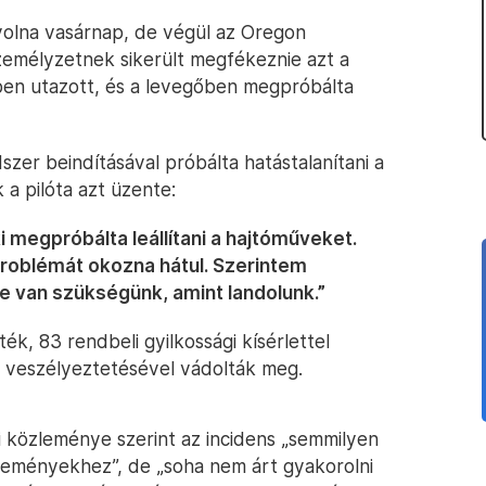
volna vasárnap, de végül az Oregon
 személyzetnek sikerült megfékeznie azt a
lkében utazott, és a levegőben megpróbálta
zer beindításával próbálta hatástalanítani a
 a pilóta azt üzente:
ki megpróbálta leállítani a hajtóműveket.
roblémát okozna hátul. Szerintem
re van szükségünk, amint landolunk.”
ték, 83 rendbeli gyilkossági kísérlettel
p veszélyeztetésével vádolták meg.
ői közleménye szerint az incidens „semmilyen
seményekhez”, de „soha nem árt gyakorolni