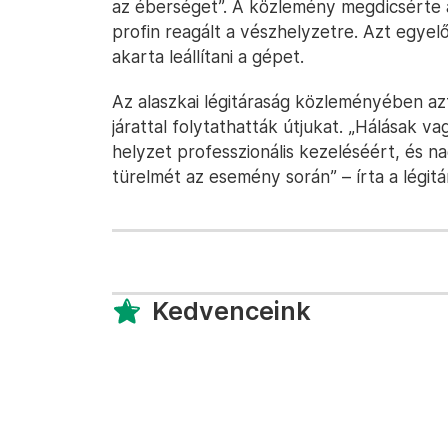
az éberséget”. A közlemény megdicsérte 
profin reagált a vészhelyzetre. Azt egyelő
akarta leállítani a gépet.
Az alaszkai légitáraság közleményében az
járattal folytathatták útjukat. „Hálásak 
helyzet professzionális kezeléséért, és n
türelmét az esemény során” – írta a légitá
Kedvenceink