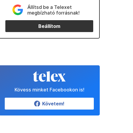
Állítsd be a Telexet
megbízható forrásnak!
Beállítom
Kövess minket Facebookon is!
Követem!