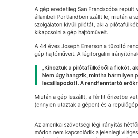
A gép eredetileg San Franciscóba repült 
állambeli Portlandben szállt le, miután a
szolgálaton kívüli pilótát, aki a pilótafü
kikapcsolni a gép hajtóműveit.
A 44 éves Joseph Emerson a tűzoltó rends
gép hajtóműveit. A légiforgalmi irányítónak
„Kihoztuk a pilótafülkéből a fickót, a
Nem úgy hangzik, mintha bármilyen p
lecsillapodott. A rendfenntartó erők
Miután a gép leszállt, a férfit őrizetbe vet
(ennyien utaztak a gépen) és a repülőgé
Az amerikai szövetségi légi irányítás hétf
módon nem kapcsolódik a jelenlegi világe