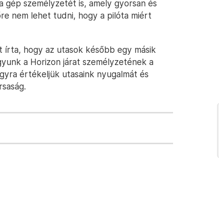
a gép személyzetét is, amely gyorsan és
re nem lehet tudni, hogy a pilóta miért
t írta, hogy az utasok később egy másik
vagyunk a Horizon járat személyzetének a
agyra értékeljük utasaink nyugalmát és
rsaság.