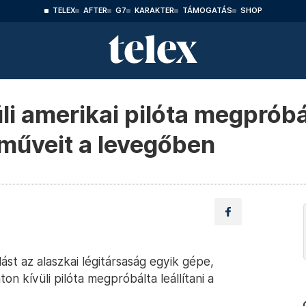
TELEX
AFTER
G7
KARAKTER
TÁMOGATÁS
SHOP
li amerikai pilóta megpróbál
műveit a levegőben
ást az alaszkai légitársaság egyik gépe,
on kívüli pilóta megpróbálta leállítani a