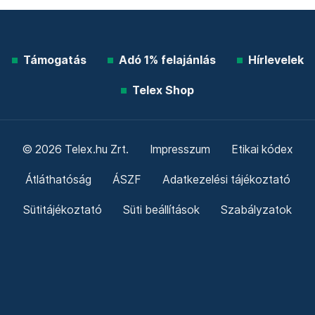
Támogatás
Adó 1% felajánlás
Hírlevelek
Telex Shop
© 2026 Telex.hu Zrt.
Impresszum
Etikai kódex
Átláthatóság
ÁSZF
Adatkezelési tájékoztató
Sütitájékoztató
Süti beállítások
Szabályzatok
Kommentelési szabályzat
Telex Sales