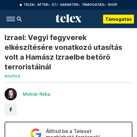
TELEX
AFTER
G7
KARAKTER
TÁMOGATÁS
SHOP
Támogatás
Izrael: Vegyi fegyverek
elkészítésére vonatkozó utasítás
volt a Hamász Izraelbe betörő
terroristáinál
KÜLFÖLD
Molnár Réka
Állítsd be a Telexet