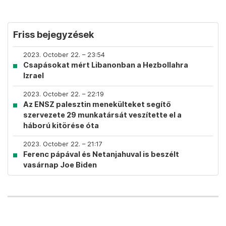
Friss bejegyzések
2023. October 22. – 23:54
Csapásokat mért Libanonban a Hezbollahra
Izrael
2023. October 22. – 22:19
Az ENSZ palesztin menekülteket segítő
szervezete 29 munkatársát veszítette el a
háború kitörése óta
2023. October 22. – 21:17
Ferenc pápával és Netanjahuval is beszélt
vasárnap Joe Biden