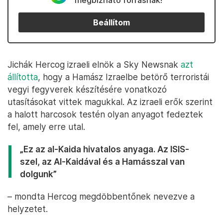
megbízható forrásnak!
Beállítom
Jichák Hercog izraeli elnök a Sky Newsnak
azt
állította
, hogy a Hamász Izraelbe betörő terroristái
vegyi fegyverek készítésére vonatkozó
utasításokat vittek magukkal. Az izraeli erők szerint
a halott harcosok testén olyan anyagot fedeztek
fel, amely erre utal.
„Ez az al-Kaida hivatalos anyaga. Az ISIS-
szel, az Al-Kaidával és a Hamásszal van
dolgunk”
– mondta Hercog megdöbbentőnek nevezve a
helyzetet.