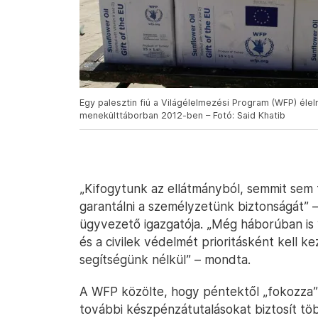
Egy palesztin fiú a Világélelmezési Program (WFP) élel
menekülttáborban 2012-ben – Fotó: Said Khatib
„Kifogytunk az ellátmányból, semmit sem 
garantálni a személyzetünk biztonságát” 
ügyvezető igazgatója. „Még háborúban is
és a civilek védelmét prioritásként kell ke
segítségünk nélkül” – mondta.
A WFP közölte, hogy péntektől „fokozza”
további készpénzátutalásokat biztosít tö