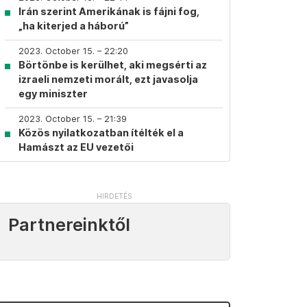
Irán szerint Amerikának is fájni fog,
„ha kiterjed a háború”
2023. October 15. – 22:20
Börtönbe is kerülhet, aki megsérti az
izraeli nemzeti morált, ezt javasolja
egy miniszter
2023. October 15. – 21:39
Közös nyilatkozatban ítélték el a
Hamászt az EU vezetői
Partnereinktől