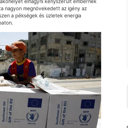
 lakóhelyét elhagyni kényszerült embernek
 óta nagyon megnövekedett az igény az
szen a pékségek és üzletek energia
baton.