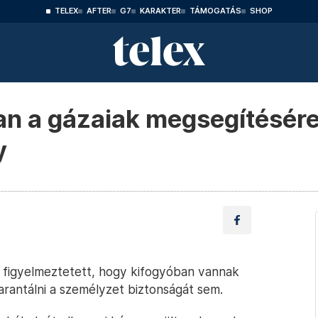
TELEX
AFTER
G7
KARAKTER
TÁMOGATÁS
SHOP
an a gázaiak megsegítésére
y
 figyelmeztetett, hogy kifogyóban vannak
arantálni a személyzet biztonságát sem.