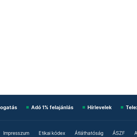
ogatás
Adó 1% felajánlás
Hírlevelek
Tele
Impresszum
Etikai kódex
Átláthatóság
ÁSZF
A