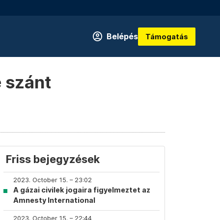
Belépés
Támogatás
 szánt
Friss bejegyzések
2023. October 15. – 23:02
A gázai civilek jogaira figyelmeztet az
Amnesty International
2023. October 15. – 22:44