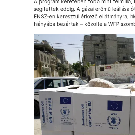
A program keretében több mint félmillió,
segítettek eddig. A gázai erőmű leállása
ENSZ-en keresztül érkező ellátmányra, hi
hiányába bezártak – közölte a WFP szom