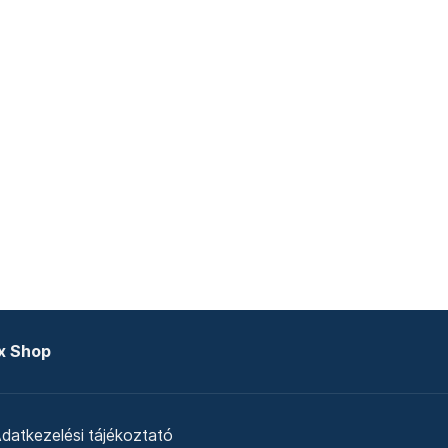
x Shop
datkezelési tájékoztató