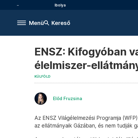
Ibolya
Menü
Kereső
ENSZ: Kifogyóban v
élelmiszer-ellátmán
KÜLFÖLD
Előd Fruzsina
Az ENSZ Világélelmezési Programja (WFP)
az ellátmányaik Gázában, és nem tudják g