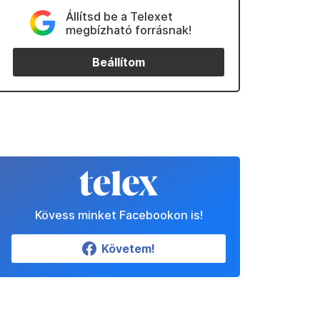
Állítsd be a Telexet
megbízható forrásnak!
Beállítom
Kövess minket Facebookon is!
Követem!