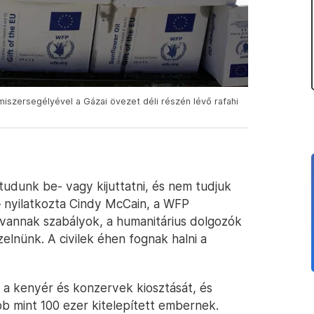
miszersegélyével a Gázai övezet déli részén lévő rafahi
tudunk be- vagy kijuttatni, és nem tudjuk
– nyilatkozta Cindy McCain, a WFP
 vannak szabályok, a humanitárius dolgozók
zelnünk. A civilek éhen fognak halni a
 a kenyér és konzervek kiosztását, és
bb mint 100 ezer kitelepített embernek.