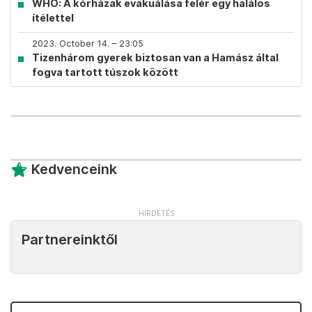
WHO: A kórházak evakuálása felér egy halálos
ítélettel
2023. October 14. – 23:05
Tizenhárom gyerek biztosan van a Hamász által
fogva tartott túszok között
Kedvenceink
Partnereinktől