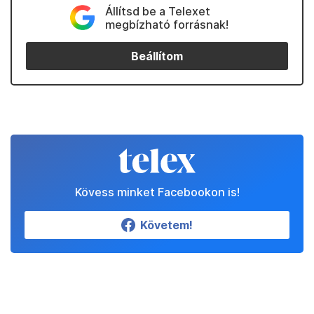
Állítsd be a Telexet
megbízható forrásnak!
Beállítom
Kövess minket Facebookon is!
Követem!