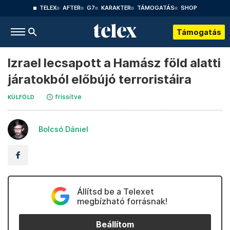
TELEX
AFTER
G7
KARAKTER
TÁMOGATÁS
SHOP
Támogatás
Izrael lecsapott a Hamász föld alatti
járatokból előbújó terroristáira
frissítve
KÜLFÖLD
Bolcsó Dániel
Állítsd be a Telexet
megbízható forrásnak!
Beállítom