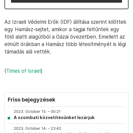
Az Izraeli Védelmi Erők (IDF) állítása szerint kilőttek
egy Hamász-sejtet, amikor a tagjai feltűntek egy
föld alatti alagútból a Gázai övezetben. Emellett az
elmúlt órákban a Hamász több létesítményét is légi
támadás alá vették.
(
Times of Israel
)
Friss bejegyzések
2023. October 15. – 00:21
A szombati közvetítésünket lezárjuk
2023. October 14. – 23:42