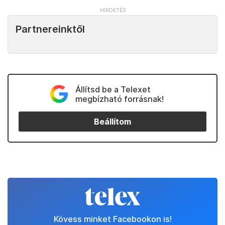
Partnereinktől
Állítsd be a Telexet
megbízható forrásnak!
Beállítom
Kövess minket Facebookon is!