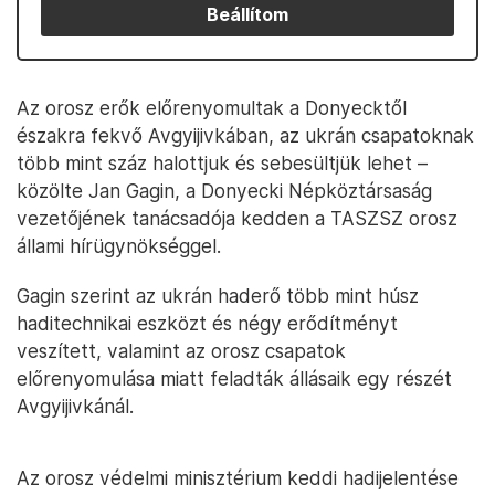
Beállítom
Az orosz erők előrenyomultak a Donyecktől
északra fekvő Avgyijivkában, az ukrán csapatoknak
több mint száz halottjuk és sebesültjük lehet –
közölte Jan Gagin, a Donyecki Népköztársaság
vezetőjének tanácsadója kedden a TASZSZ orosz
állami hírügynökséggel.
Gagin szerint az ukrán haderő több mint húsz
haditechnikai eszközt és négy erődítményt
veszített, valamint az orosz csapatok
előrenyomulása miatt feladták állásaik egy részét
Avgyijivkánál.
Az orosz védelmi minisztérium keddi hadijelentése