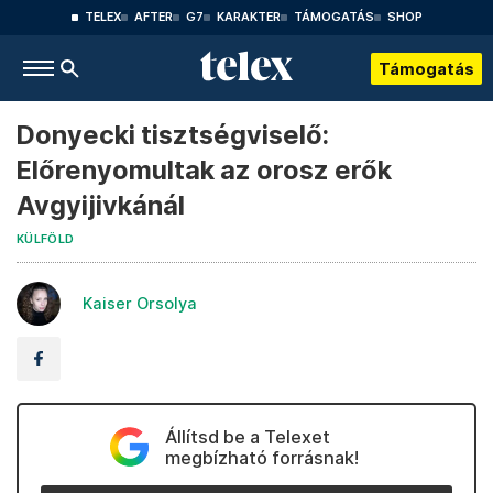
TELEX
AFTER
G7
KARAKTER
TÁMOGATÁS
SHOP
Támogatás
Donyecki tisztségviselő:
Előrenyomultak az orosz erők
Avgyijivkánál
KÜLFÖLD
Kaiser Orsolya
Állítsd be a Telexet
megbízható forrásnak!