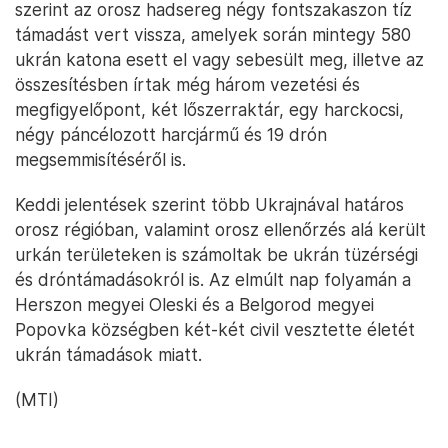
szerint az orosz hadsereg négy fontszakaszon tíz
támadást vert vissza, amelyek során mintegy 580
ukrán katona esett el vagy sebesült meg, illetve az
összesítésben írtak még három vezetési és
megfigyelőpont, két lőszerraktár, egy harckocsi,
négy páncélozott harcjármű és 19 drón
megsemmisítéséről is.
Keddi jelentések szerint több Ukrajnával határos
orosz régióban, valamint orosz ellenőrzés alá került
urkán területeken is számoltak be ukrán tüzérségi
és dróntámadásokról is. Az elmúlt nap folyamán a
Herszon megyei Oleski és a Belgorod megyei
Popovka községben két-két civil vesztette életét
ukrán támadások miatt.
(MTI)