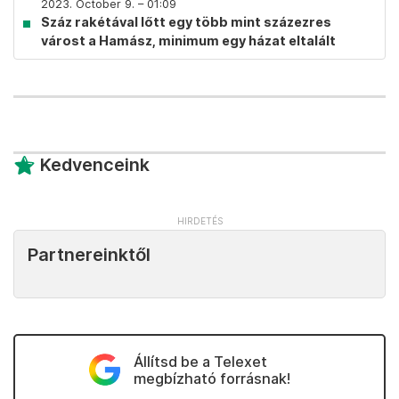
2023. October 9. – 01:09
Száz rakétával lőtt egy több mint százezres
várost a Hamász, minimum egy házat eltalált
Kedvenceink
Partnereinktől
Állítsd be a Telexet
megbízható forrásnak!