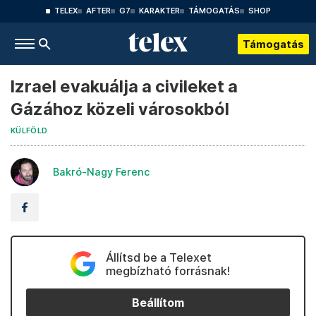
TELEX
AFTER
G7
KARAKTER
TÁMOGATÁS
SHOP
Támogatás
Izrael evakuálja a civileket a
Gázához közeli városokból
KÜLFÖLD
Bakró-Nagy Ferenc
Állítsd be a Telexet
megbízható forrásnak!
Beállítom