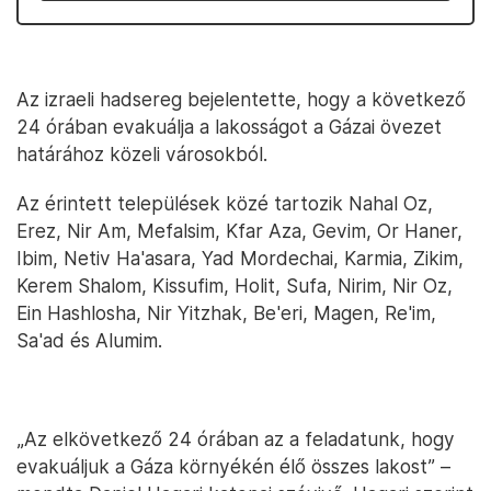
Az izraeli hadsereg bejelentette, hogy a következő
24 órában evakuálja a lakosságot a Gázai övezet
határához közeli városokból.
Az érintett települések közé tartozik Nahal Oz,
Erez, Nir Am, Mefalsim, Kfar Aza, Gevim, Or Haner,
Ibim, Netiv Ha'asara, Yad Mordechai, Karmia, Zikim,
Kerem Shalom, Kissufim, Holit, Sufa, Nirim, Nir Oz,
Ein Hashlosha, Nir Yitzhak, Be'eri, Magen, Re'im,
Sa'ad és Alumim.
„Az elkövetkező 24 órában az a feladatunk, hogy
evakuáljuk a Gáza környékén élő összes lakost” –