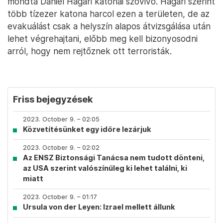
mondta Daniel Hagari katonai szóvivő. Hagari szerint
több tízezer katona harcol ezen a területen, de az
evakuálást csak a helyszín alapos átvizsgálása után
lehet végrehajtani, előbb meg kell bizonyosodni
arról, hogy nem rejtőznek ott terroristák.
Friss bejegyzések
2023. October 9. – 02:05
Közvetítésünket egy időre lezárjuk
2023. October 9. – 02:02
Az ENSZ Biztonsági Tanácsa nem tudott dönteni,
az USA szerint valószínűleg ki lehet találni, ki
miatt
2023. October 9. – 01:17
Ursula von der Leyen: Izrael mellett állunk