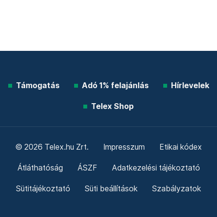
Támogatás
Adó 1% felajánlás
Hírlevelek
Telex Shop
© 2026 Telex.hu Zrt.
Impresszum
Etikai kódex
Átláthatóság
ÁSZF
Adatkezelési tájékoztató
Sütitájékoztató
Süti beállítások
Szabályzatok
Kommentelési szabályzat
Telex Sales