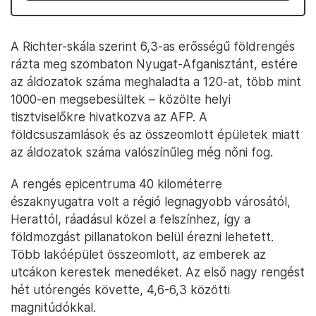
A Richter-skála szerint 6,3-as erősségű földrengés
rázta meg szombaton Nyugat-Afganisztánt, estére
az áldozatok száma meghaladta a 120-at, több mint
1000-en megsebesültek – közölte helyi
tisztviselőkre hivatkozva az AFP. A
földcsuszamlások és az összeomlott épületek miatt
az áldozatok száma valószínűleg még nőni fog.
A rengés epicentruma 40 kilométerre
északnyugatra volt a régió legnagyobb városától,
Herattól, ráadásul közel a felszínhez, így a
földmozgást pillanatokon belül érezni lehetett.
Több lakóépület összeomlott, az emberek az
utcákon kerestek menedéket. Az első nagy rengést
hét utórengés követte, 4,6-6,3 közötti
magnitúdókkal.