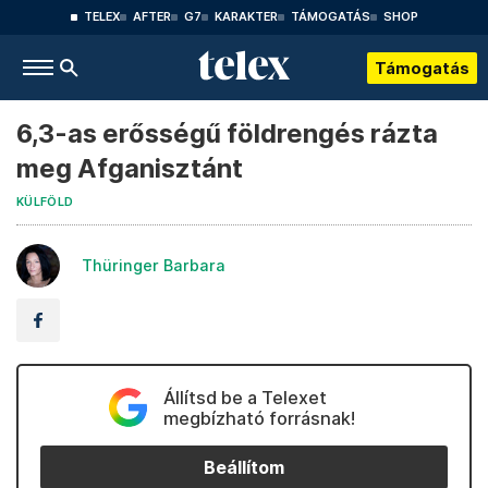
TELEX
AFTER
G7
KARAKTER
TÁMOGATÁS
SHOP
Támogatás
6,3-as erősségű földrengés rázta
meg Afganisztánt
KÜLFÖLD
Thüringer Barbara
Állítsd be a Telexet
megbízható forrásnak!
Beállítom