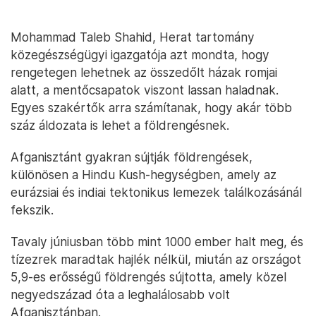
Mohammad Taleb Shahid, Herat tartomány
közegészségügyi igazgatója azt mondta, hogy
rengetegen lehetnek az összedőlt házak romjai
alatt, a mentőcsapatok viszont lassan haladnak.
Egyes szakértők arra számítanak, hogy akár több
száz áldozata is lehet a földrengésnek.
Afganisztánt gyakran sújtják földrengések,
különösen a Hindu Kush-hegységben, amely az
eurázsiai és indiai tektonikus lemezek találkozásánál
fekszik.
Tavaly júniusban több mint 1000 ember halt meg, és
tízezrek maradtak hajlék nélkül, miután az országot
5,9-es erősségű földrengés sújtotta, amely közel
negyedszázad óta a leghalálosabb volt
Afganisztánban.