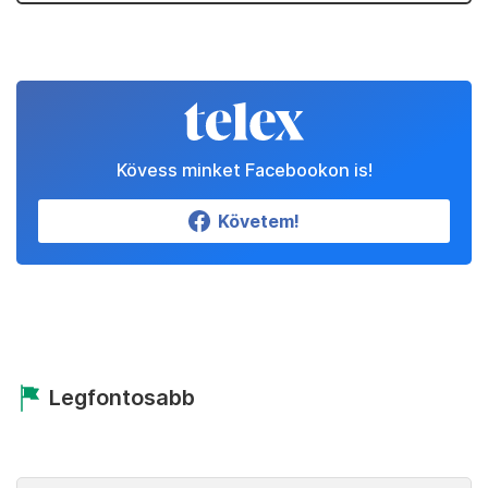
Kövess minket Facebookon is!
Követem!
Legfontosabb