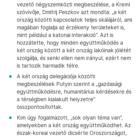
vezető négyszemközti megbeszélése, a Kreml
szóvivője, Dmitrij Peszkov azt mondta: „a két
ország közötti kapcsolatok teljes skálájáról, ami
magában foglalja az érzékeny területeket is,
mint például a katonai interakció”. Azt is
hozzátette, hogy minden együttműködés a
két ország között a két ország lakóinak jólétét
szolgálja, és senki ellen nem irányul, ezért nem
is tartozik harmadik félre.
A két ország delegációja közötti
megbeszélések Putyin szerint a „gazdasági
együttműködésre, humanitárius kérdésekre és
a térségben kialakult helyzetre”
összpontosítottak.
Kim úgy fogalmazott, „sok olyan téma van”,
amelyekben a két ország együttműködhet. Az
észak-koreai vezető dicsérte Oroszországot,