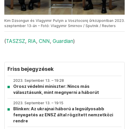
Kim Dzsongun és Vlagyimir Putyin a Vosztocsnij űrközpontban 2023.
szeptember 13-án – Fotó: Vlagyimir Smirnov / Sputnik / Reuters
(
TASZSZ
,
RIA
,
CNN
,
Guardian
)
Friss bejegyzések
2023. September 13. – 19:28
Orosz védelmi miniszter: Nincs más
választásunk, mint megnyerni a háborút
2023. September 13. – 19:15
Blinken: Az ukrajnai háború a legsúlyosabb
fenyegetés az ENSZ által rögzített nemzetközi
rendre