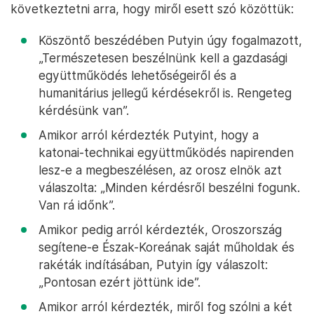
következtetni arra, hogy miről esett szó közöttük:
Köszöntő beszédében Putyin úgy fogalmazott,
„Természetesen beszélnünk kell a gazdasági
együttműködés lehetőségeiről és a
humanitárius jellegű kérdésekről is. Rengeteg
kérdésünk van”.
Amikor arról kérdezték Putyint, hogy a
katonai-technikai együttműködés napirenden
lesz-e a megbeszélésen, az orosz elnök azt
válaszolta: „Minden kérdésről beszélni fogunk.
Van rá időnk”.
Amikor pedig arról kérdezték, Oroszország
segítene-e Észak-Koreának saját műholdak és
rakéták indításában, Putyin így válaszolt:
„Pontosan ezért jöttünk ide”.
Amikor arról kérdezték, miről fog szólni a két