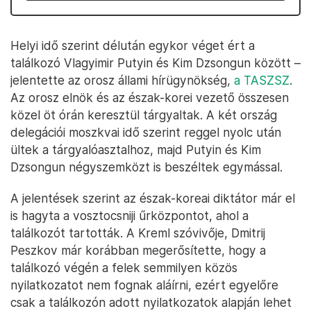
Helyi idő szerint délután egykor véget ért a
találkozó Vlagyimir Putyin és Kim Dzsongun között –
jelentette az orosz állami hírügynökség,
a TASZSZ
.
Az orosz elnök és az észak-korei vezető összesen
közel öt órán keresztül tárgyaltak. A két ország
delegációi moszkvai idő szerint reggel nyolc után
ültek a tárgyalóasztalhoz, majd Putyin és Kim
Dzsongun négyszemközt is beszéltek egymással.
A jelentések szerint az észak-koreai diktátor már el
is hagyta a vosztocsniji űrközpontot, ahol a
találkozót tartották. A Kreml szóvivője, Dmitrij
Peszkov már korábban megerősítette, hogy a
találkozó végén a felek semmilyen közös
nyilatkozatot nem fognak aláírni, ezért egyelőre
csak a találkozón adott nyilatkozatok alapján lehet