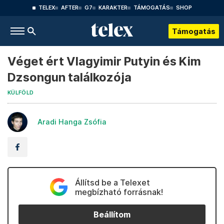
TELEX
AFTER
G7
KARAKTER
TÁMOGATÁS
SHOP
Támogatás
Véget ért Vlagyimir Putyin és Kim
Dzsongun találkozója
KÜLFÖLD
Aradi Hanga Zsófia
Állítsd be a Telexet
megbízható forrásnak!
Beállítom