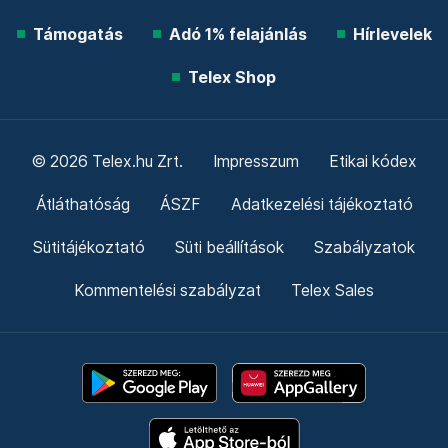
Támogatás
Adó 1% felajánlás
Hírlevelek
Telex Shop
© 2026 Telex.hu Zrt.
Impresszum
Etikai kódex
Átláthatóság
ÁSZF
Adatkezelési tájékoztató
Sütitájékoztató
Süti beállítások
Szabályzatok
Kommentelési szabályzat
Telex Sales