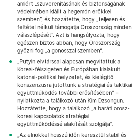
amiért „szuverenitásának és biztonságának
védelmében kiállt a hegemón erőkkel
szemben”, és hozzátette, hogy „teljesen és
feltétel nélküli támogatja Oroszország minden
válaszlépését”. Azt is hangsúlyozta, hogy
egészen biztos abban, hogy Oroszország
győzni fog „a gonosszal szemben”.
„Putyin elvtárssal alaposan megvitattuk a
Koreai-félszigeten és Európában kialakult
katonai-politikai helyzetet, és kielégítő
konszenzusra jutottunk a stratégiai és taktikai
együttműködés további erősítésében” –
nyilatkozta a találkozó után Kim Dzsongun.
Hozzátette, hogy a találkozó „a baráti orosz-
koreai kapcsolatok stratégiai
együttműködéssé alakítását szolgálja”.
„Az elnökkel hosszú időn keresztül stabil és