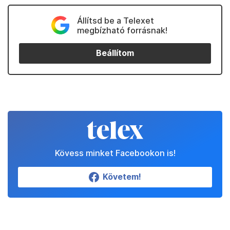
Állítsd be a Telexet
megbízható forrásnak!
Beállítom
Kövess minket Facebookon is!
Követem!