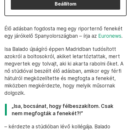
Beállítom
Élő adásban fogdosta meg egy riporternő fenekét
egy járókelő Spanyolországban – írja az
Euronews
.
Isa Balado újságíró éppen Madridban tudósított
azokról a boltosokról, akiket letartóztattak, mert
megvertek egy tolvajt, aki ki akarta rabolni őket. A
nő stúdióval beszélt élő adásban, amikor egy férfi
hátulról megközelítette és megfogta a fenekét,
miközben megkérdezte, hogy melyik műsornak
dolgozik.
„Isa, bocsánat, hogy félbeszakítom. Csak
nem megfogták a fenekét?!”
– kérdezte a stúdióban lévő kollégája. Balado