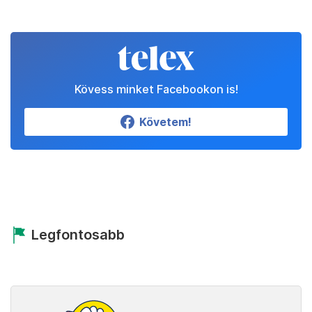
Kövess minket Facebookon is!
Követem!
Legfontosabb