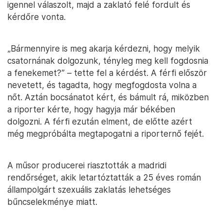
igennel válaszolt, majd a zaklató felé fordult és
kérdőre vonta.
„Bármennyire is meg akarja kérdezni, hogy melyik
csatornának dolgozunk, tényleg meg kell fogdosnia
a fenekemet?” – tette fel a kérdést. A férfi először
nevetett, és tagadta, hogy megfogdosta volna a
nőt. Aztán bocsánatot kért, és bámult rá, miközben
a riporter kérte, hogy hagyja már békében
dolgozni. A férfi ezután elment, de előtte azért
még megpróbálta megtapogatni a riporternő fejét.
A műsor producerei riasztották a madridi
rendőrséget, akik letartóztatták a 25 éves román
állampolgárt szexuális zaklatás lehetséges
bűncselekménye miatt.