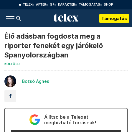
TELEX
AFTER
G7
KARAKTER
TÁMOGATÁS
SHOP
Támogatás
Élő adásban fogdosta meg a
riporter fenekét egy járókelő
Spanyolországban
KÜLFÖLD
Bozsó Ágnes
Állítsd be a Telexet
megbízható forrásnak!