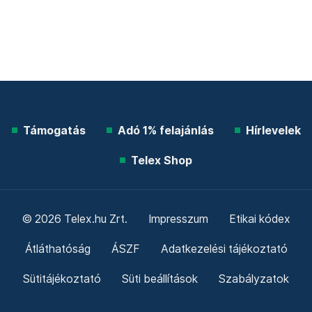
Támogatás
Adó 1% felajánlás
Hírlevelek
Telex Shop
© 2026 Telex.hu Zrt.
Impresszum
Etikai kódex
Átláthatóság
ÁSZF
Adatkezelési tájékoztató
Sütitájékoztató
Süti beállítások
Szabályzatok
Kommentelési szabályzat
Telex Sales