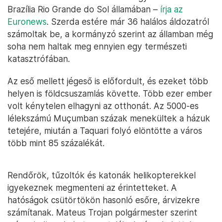
Brazília Rio Grande do Sol államában –
írja az
Euronews
. Szerda estére már 36 halálos áldozatról
számoltak be, a kormányzó szerint az államban még
soha nem haltak meg ennyien egy természeti
katasztrófában.
Az eső mellett jégeső is előfordult, és ezeket több
helyen is földcsuszamlás követte. Több ezer ember
volt kénytelen elhagyni az otthonát. Az 5000-es
lélekszámú Muçumban százak menekültek a házuk
tetejére, miután a Taquari folyó elöntötte a város
több mint 85 százalékát.
Rendőrök, tűzoltók és katonák helikopterekkel
igyekeznek megmenteni az érintetteket. A
hatóságok csütörtökön hasonló esőre, árvizekre
számítanak. Mateus Trojan polgármester szerint