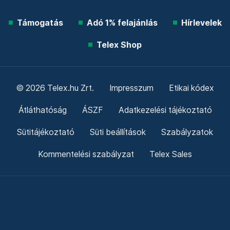
Támogatás
Adó 1% felajánlás
Hírlevelek
Telex Shop
© 2026 Telex.hu Zrt.
Impresszum
Etikai kódex
Átláthatóság
ÁSZF
Adatkezelési tájékoztató
Sütitájékoztató
Süti beállítások
Szabályzatok
Kommentelési szabályzat
Telex Sales