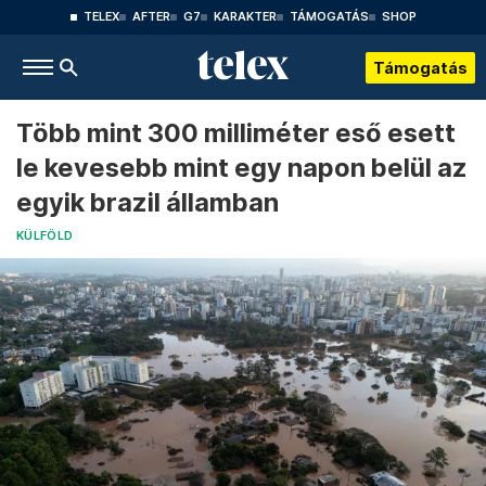
TELEX
AFTER
G7
KARAKTER
TÁMOGATÁS
SHOP
Támogatás
Több mint 300 milliméter eső esett
le kevesebb mint egy napon belül az
egyik brazil államban
KÜLFÖLD