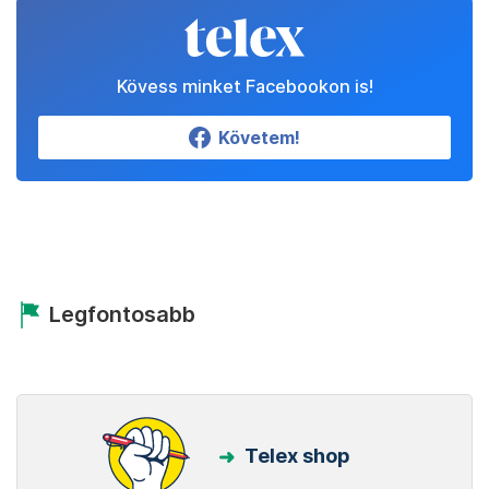
Kövess minket Facebookon is!
Követem!
Legfontosabb
Telex shop