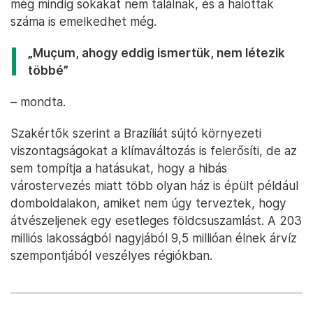
még mindig sokakat nem találnak, és a halottak
száma is emelkedhet még.
„Muçum, ahogy eddig ismertük, nem létezik
többé”
– mondta.
Szakértők szerint a Brazíliát sújtó környezeti
viszontagságokat a klímaváltozás is felerősíti, de az
sem tompítja a hatásukat, hogy a hibás
várostervezés miatt több olyan ház is épült például
domboldalakon, amiket nem úgy terveztek, hogy
átvészeljenek egy esetleges földcsuszamlást. A 203
milliós lakosságból nagyjából 9,5 millióan élnek árvíz
szempontjából veszélyes régiókban.