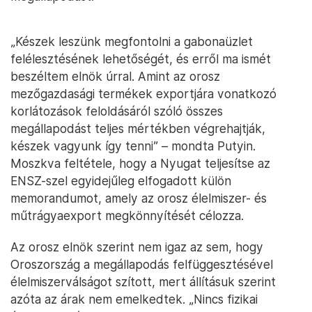
„Készek leszünk megfontolni a gabonaüzlet
felélesztésének lehetőségét, és erről ma ismét
beszéltem elnök úrral. Amint az orosz
mezőgazdasági termékek exportjára vonatkozó
korlátozások feloldásáról szóló összes
megállapodást teljes mértékben végrehajtják,
készek vagyunk így tenni” – mondta Putyin.
Moszkva feltétele, hogy a Nyugat teljesítse az
ENSZ-szel egyidejűleg elfogadott külön
memorandumot, amely az orosz élelmiszer- és
műtrágyaexport megkönnyítését célozza.
Az orosz elnök szerint nem igaz az sem, hogy
Oroszország a megállapodás felfüggesztésével
élelmiszerválságot szított, mert állításuk szerint
azóta az árak nem emelkedtek. „Nincs fizikai