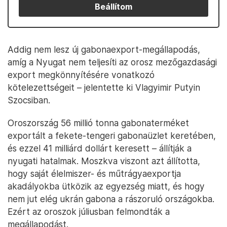
Beállítom
Addig nem lesz új gabonaexport-megállapodás,
amíg a Nyugat nem teljesíti az orosz mezőgazdasági
export megkönnyítésére vonatkozó
kötelezettségeit – jelentette ki Vlagyimir Putyin
Szocsiban.
Oroszország 56 millió tonna gabonaterméket
exportált a fekete-tengeri gabonaüzlet keretében,
és ezzel 41 milliárd dollárt keresett – állítják a
nyugati hatalmak. Moszkva viszont azt állította,
hogy saját élelmiszer- és műtrágyaexportja
akadályokba ütközik az egyezség miatt, és hogy
nem jut elég ukrán gabona a rászoruló országokba.
Ezért az oroszok júliusban felmondták a
megállapodást.