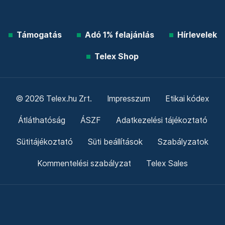
Támogatás
Adó 1% felajánlás
Hírlevelek
Telex Shop
© 2026 Telex.hu Zrt.
Impresszum
Etikai kódex
Átláthatóság
ÁSZF
Adatkezelési tájékoztató
Sütitájékoztató
Süti beállítások
Szabályzatok
Kommentelési szabályzat
Telex Sales