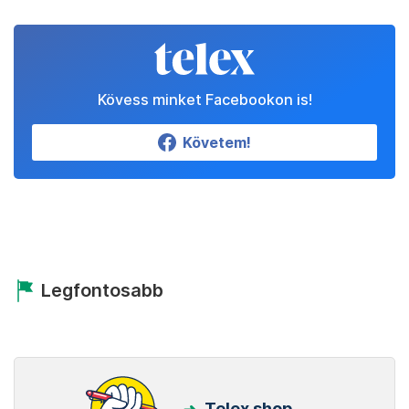
Kövess minket Facebookon is!
Követem!
Legfontosabb
Telex shop