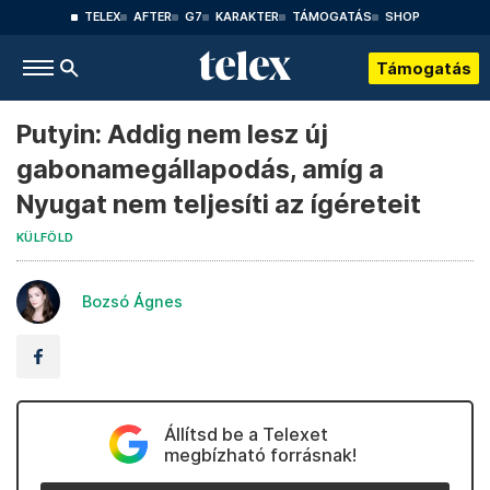
TELEX
AFTER
G7
KARAKTER
TÁMOGATÁS
SHOP
Támogatás
Putyin: Addig nem lesz új
gabonamegállapodás, amíg a
Nyugat nem teljesíti az ígéreteit
KÜLFÖLD
Bozsó Ágnes
Állítsd be a Telexet
megbízható forrásnak!