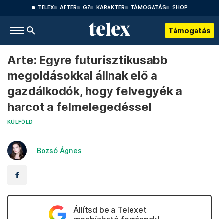
TELEX
AFTER
G7
KARAKTER
TÁMOGATÁS
SHOP
Támogatás
Arte: Egyre futurisztikusabb
megoldásokkal állnak elő a
gazdálkodók, hogy felvegyék a
harcot a felmelegedéssel
KÜLFÖLD
Bozsó Ágnes
Állítsd be a Telexet