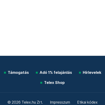
Támogatás
Adó 1% felajánlás
Hírlevelek
Telex Shop
© 2026 Telex.hu Zrt.
Impresszum
Etikai kódex