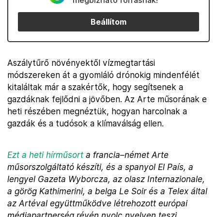
megbízható forrásnak!
Beállítom
Aszálytűrő növényektől vízmegtartási
módszereken át a gyomláló drónokig mindenfélét
kitaláltak már a szakértők, hogy segítsenek a
gazdáknak fejlődni a jövőben. Az Arte műsorának e
heti részében megnéztük, hogyan harcolnak a
gazdák és a tudósok a klímaválság ellen.
Ezt a heti hírműsort
a francia–német Arte
műsorszolgáltató készíti, és a spanyol El País, a
lengyel Gazeta Wyborcza, az olasz Internazionale,
a görög Kathimerini, a belga Le Soir és a Telex által
az Artéval együttműködve létrehozott európai
médiapartnerség révén nyolc nyelven teszi