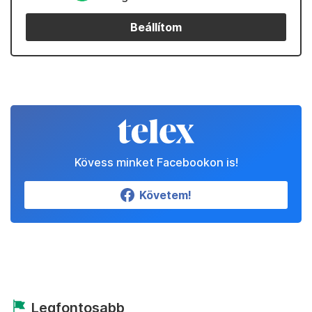
Beállítom
Kövess minket Facebookon is!
Követem!
Legfontosabb