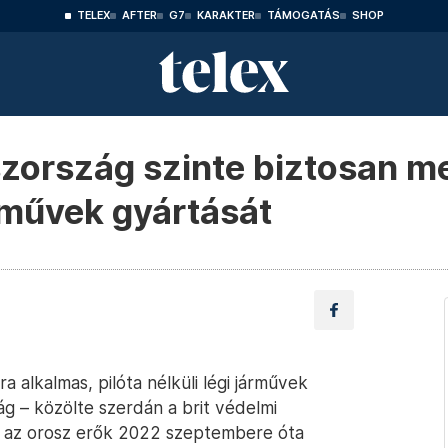
TELEX
AFTER
G7
KARAKTER
TÁMOGATÁS
SHOP
oszország szinte biztosan m
árművek gyártását
a alkalmas, pilóta nélküli légi járművek
 – közölte szerdán a brit védelmi
int az orosz erők 2022 szeptembere óta