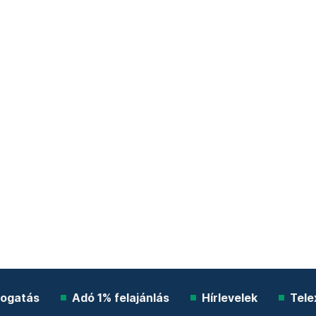
ogatás
Adó 1% felajánlás
Hírlevelek
Tele