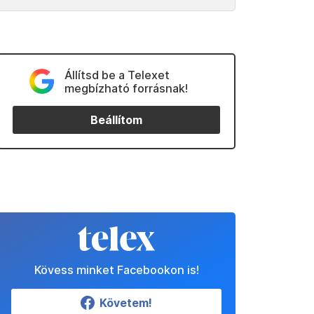
Állítsd be a Telexet
megbízható forrásnak!
Beállítom
Kövess minket Facebookon is!
Követem!