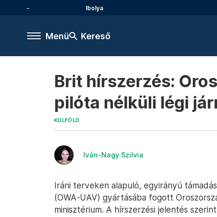
Ibolya
Menü
Kereső
Brit hírszerzés: Or
pilóta nélküli légi j
KÜLFÖLD
Iván-Nagy Szilvia
Iráni terveken alapuló, egyirányú támadásr
(OWA-UAV) gyártásába fogott Oroszország
minisztérium. A hírszerzési jelentés szer